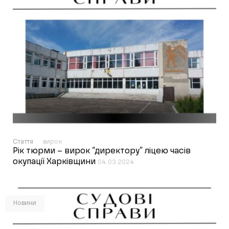
Стаття
вирок
Рік тюрми – вирок “директору” ліцею часів
окупації Харківщини
04.03.2024
Новини