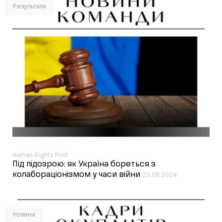
Результати
Human Rights First
Під підозрою: як Україна бореться з
колабораціонізмом у часи війни
23.08.2024
Новини