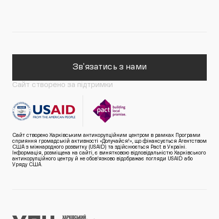
Зв'язатись з нами
Сайт створено за підтримки
Сайт створено Харківським антикорупційним центром в рамках Програми
сприяння громадській активності «Долучайся!», що фінансується Агентством
США з міжнародного розвитку (USAID) та здійснюється Pact в Україні.
Інформація, розміщена на сайті, є винятковою відповідальністю Харківського
антикорупційного центру й не обов’язково відображає погляди USAID або
Уряду США.