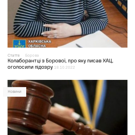
Стаття
Борова
Колаборантці з Борової, про яку писав ХАЦ,
оголосили підозру
18.10.2022
Новини