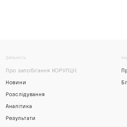
Діяльність
Ін
Про запобігання КОРУПЦІЇ:
П
Новини
Б
Розслідування
Аналітика
Результати