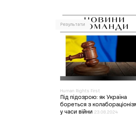
Результати
Human Rights First
Під підозрою: як Україна
бореться з колабораціоні
у часи війни
23.08.2024