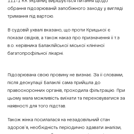
111-1 КК України), вирішується питання щодо
обрання підозрюваній запобіжного заходу у вигляді
тримання під вартою.
В судовій ухвалі вказано, що проти Крицької є
покази свідків, а також наказ про призначення її т.з
в.о. керівника Балаклійської міської клінічної
багатопрофільної лікарні.
Підозрювана свою провину не визнає. За її словами,
після деокупації Балаклії сама прийшла до
правоохоронних органів, проходила фільтрацію. При
цьому мала можливість виїхати та переховуватися за
наявності для того підстав.
Також жінка посилалася на незадовільний стан
здоров`я, необхідність періодично здавати аналізи,