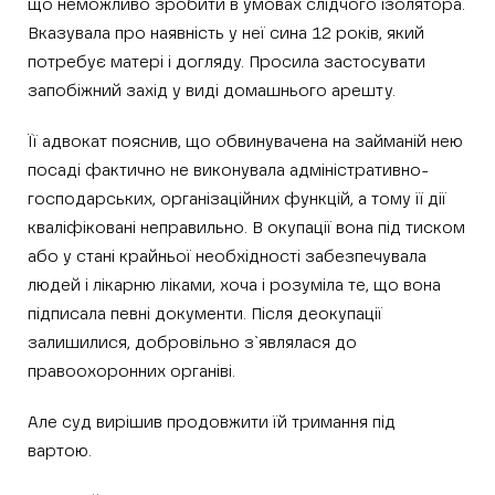
що неможливо зробити в умовах слідчого ізолятора.
Вказувала про наявність у неї сина 12 років, який
потребує матері і догляду. Просила застосувати
запобіжний захід у виді домашнього арешту.
Її адвокат пояснив, що обвинувачена на займаній нею
посаді фактично не виконувала адміністративно-
господарських, організаційних функцій, а тому її дії
кваліфіковані неправильно. В окупації вона під тиском
або у стані крайньої необхідності забезпечувала
людей і лікарню ліками, хоча і розуміла те, що вона
підписала певні документи. Після деокупації
залишилися, добровільно з`являлася до
правоохоронних органіві.
Але суд вирішив продовжити їй тримання під
вартою.