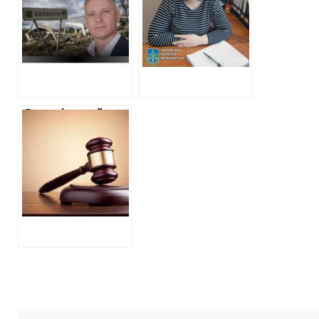
міліції Балаклії” в
оголосили
окупації
підозру
Став відомий
вирок суду
старості села в
Ізюмському
районі у владі
окупантів