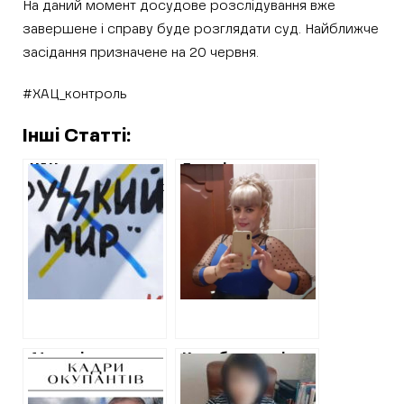
На даний момент досудове розслідування вже
завершене і справу буде розглядати суд. Найближче
засідання призначене на 20 червня.
#ХАЦ_контроль
Інші Статті:
ХАЦ
5 років
ідентифікував так
позбавлення волі
званого
– вирок для
«начальника
гауляйтерши
відділу ЖКГ» в
Савинців
Ізюмі та
Ізюмського
помічника
району
гауляйтера
Великого
Бурлука, які
отримали
14 років тюрми –
Колаборантці з
підозри за
вирок
Борової, про яку
колабораціонізм
“начальнику
писав ХАЦ,