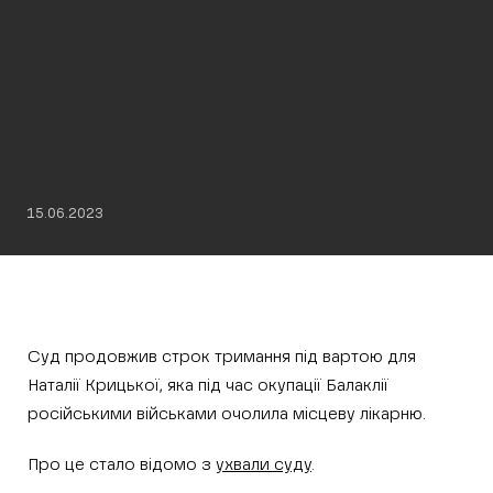
15.06.2023
Суд продовжив строк тримання під вартою для
Наталії Крицької, яка під час окупації Балаклії
російськими військами очолила місцеву лікарню.
Про це стало відомо з
ухвали суду
.