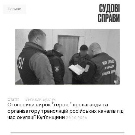
Новини
Стаття
Великий Бурлук
Оголосили вирок “герою” пропаганди та
організатору трансляцій російських каналів під
час окупації Куп’янщини
30.10.2024