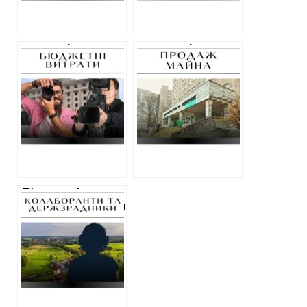
убити
полоненого
Стало відомо ще
У Харкові знову
про 2 мільйони,
виставили на
які пішли на піар
продаж будівлю
Харківської
міської
обласної
поліклініки, яку
військової
банк забрав за
адміністрації
борги у структур
Фельдмана
П`ять років
тюрми: вирок для
“старости” села
Кіндрашівка у
Куп’янському
районі