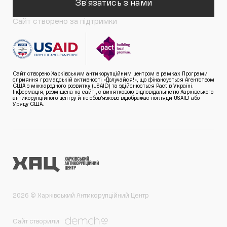
Зв'язатись з нами
Сайт створено за підтримки
Сайт створено Харківським антикорупційним центром в рамках Програми
сприяння громадській активності «Долучайся!», що фінансується Агентством
США з міжнародного розвитку (USAID) та здійснюється Pact в Україні.
Інформація, розміщена на сайті, є винятковою відповідальністю Харківського
антикорупційного центру й не обов’язково відображає погляди USAID або
Уряду США.
2026 © Харківський Антикорупційний Центр
Сайт створили