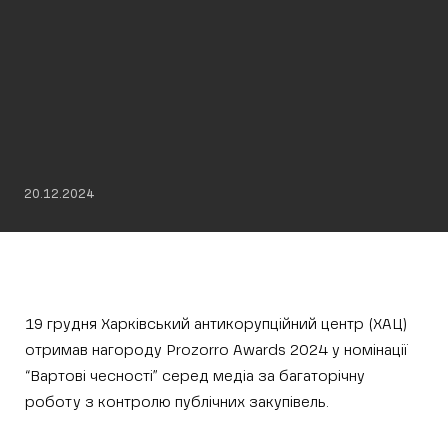
20.12.2024
19 грудня Харківський антикорупційний центр (ХАЦ)
отримав нагороду Prozorro Awards 2024 у номінації
“Вартові чесності” серед медіа за багаторічну
роботу з контролю публічних закупівель.