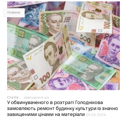
Новини
Стаття
завищення цін
У обвинуваченого в розтраті Голоднікова
замовляють ремонт будинку культури із значно
завищеними цінами на матеріали
29.04.2024