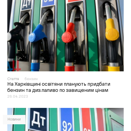
Стаття
бензин
На Харківщині освітяни планують придбати
бензин та диз.паливо по завищеним цінам
26.04.2023
Новини