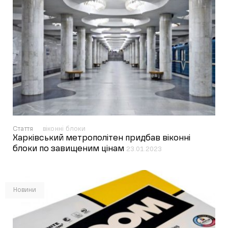
Стаття
віконні блоки
Харківський метрополітен придбав віконні
блоки по завищеним цінам
23.01.2023
Новини