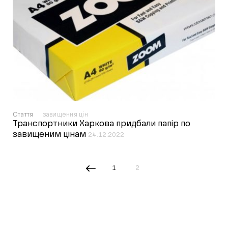
Стаття
завищення цін
Транспортники Харкова придбали папір по
завищеним цінам
24.12.2022
1
2