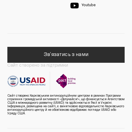
Youtube
Зв'язатись з нами
Сайт створено за підтримки
Сайт створено Харківським антикорупційним центром в рамках Програми
сприяння громадській активності «Долучайся!», що фінансується Агентством
США з міжнародного розвитку (USAID) та здійснюється Pact в Україні.
Інформація, розміщена на сайті, є винятковою відповідальністю Харківського
антикорупційного центру й не обов’язково відображає погляди USAID або
Уряду США.