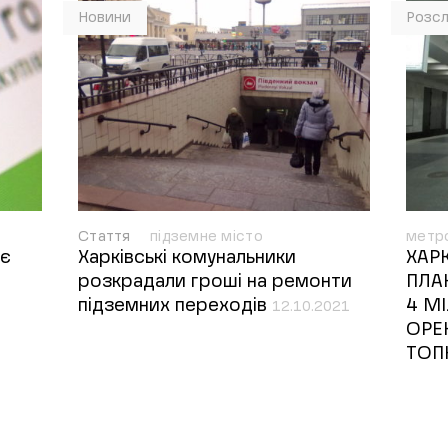
Новини
Розсл
Стаття
підземне місто
метр
ає
Харківські комунальники
ХАР
розкрадали гроші на ремонти
ПЛА
підземних переходів
4 М
12.10.2021
ОРЕ
ТОП