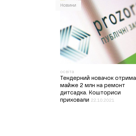
Новини
освіта
Тендерний новачок отрим
майже 2 млн на ремонт
дитсадка. Кошториси
приховали
22.10.2021