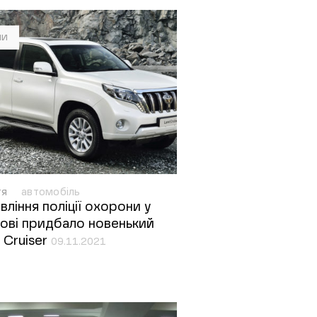
ни
тя
автомобіль
вління поліції охорони у
ові придбало новенький
 Cruiser
09.11.2021