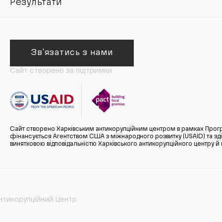
Результати
Зв'язатись з нами
Сайт створено за підтримки
Сайт створено Харківським антикорупційним центром в рамках Прогр
фінансується Агентством США з міжнародного розвитку (USAID) та здійс
винятковою відповідальністю Харківського антикорупційного центру и
нтикорупційний Центр