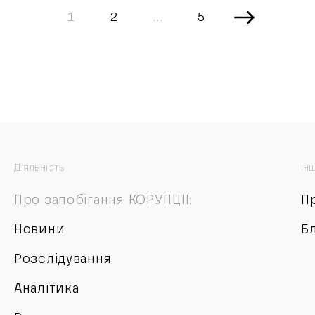
1
2
…
5
Діяльність
Ін
Про запобігання КОРУПЦІЇ:
П
Новини
Б
Розслідування
Аналітика