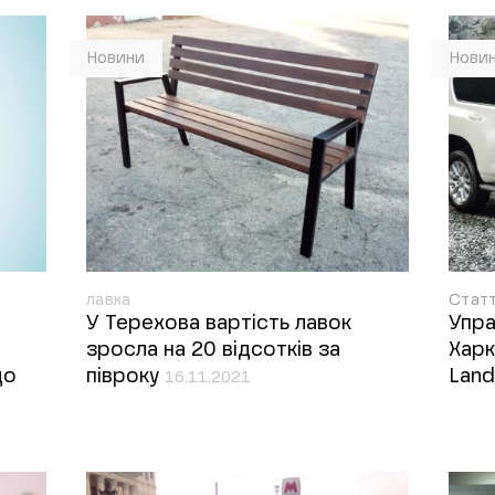
Новини
Нови
лавка
Стат
У Терехова вартість лавок
Упра
зросла на 20 відсотків за
Харк
до
півроку
Land
16.11.2021