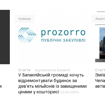
Новини
Аналі
Стаття
відновлення Балаклії
Стат
У Балаклійській громаді хочуть
Зміїв
відремонтувати будинок за
Чела
я
дев’ять мільйонів із завищеними
авті
цінами у кошторисі
15.04.2024