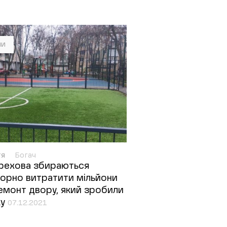
ни
тя
Богач
рехова збираються
орно витратити мільйони
емонт двору, який зробили
ку
07.12.2021