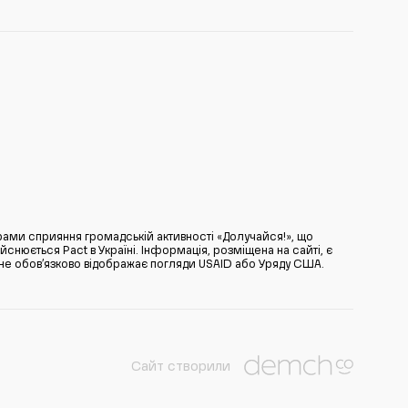
ами сприяння громадській активності «Долучайся!», що
нюється Pact в Україні. Інформація, розміщена на сайті, є
̆ не обов’язково відображає погляди USAID або Уряду США.
Сайт створили