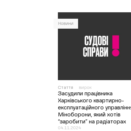
Новини
Стаття
вирок
Засудили працівника
Харківського квартирно-
експлуатаційного управлінн
Міноборони, який хотів
“заробити” на радіаторах
04.11.2024