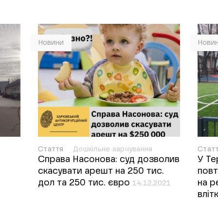
Новини
Нови
Стаття
Дошкільне харчування
Стат
Справа Насонова: суд дозволив
У Те
скасувати арешт на 250 тис.
повт
дол та 250 тис. євро
на р
14.12.2021
вліт