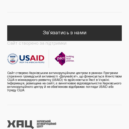
Зв'язатись з нами
Сайт створено за підтримки
Сайт створено Харківським антикорупційним центром в рамках Програми
сприяння громадській активності «Долучайся!», що фінансується Агентством
США з міжнародного розвитку (USAID) та здійснюється Pact в Україні.
Інформація, розміщена на сайті, є винятковою відповідальністю Харківського
антикорупційного центру й не обов’язково відображає погляди USAID або
Уряду США.