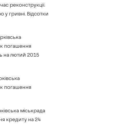
час реконструкції.
о у гривні. Відсотки
рківська
ок погашення
ть на лютий 2015
рківська
ок погашення
ківська міськрада
я кредиту на 24