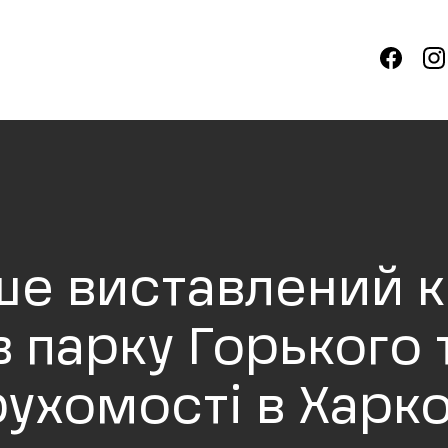
ше виставлений к
 парку Горького 
рухомості в Харко