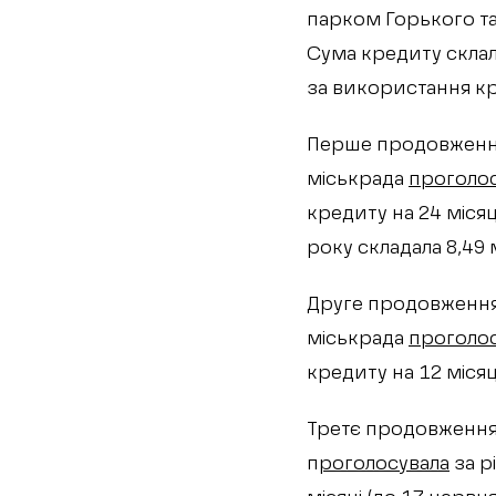
парком Горького та 
Сума кредиту склала
за використання кр
Перше продовження
міськрада
проголо
кредиту на 24 місяц
року складала 8,49 м
Друге продовження
міськрада
проголо
кредиту на 12 місяц
Третє продовження 
п
роголосувала
за р