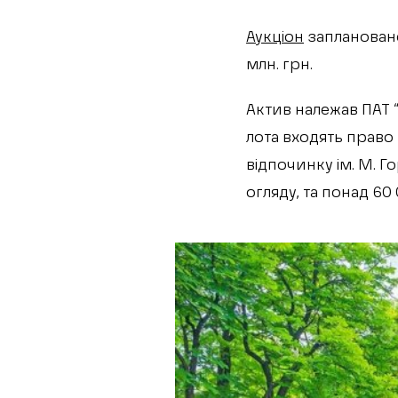
Аукціон
заплановано 
млн. грн.
Актив належав ПАТ 
лота входять право
відпочинку ім. М. Г
огляду, та понад 60