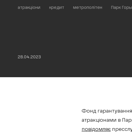
атракціони
кредит
метрополітен
Парк Горь
28.04.2023
Фонд гарантування 
атракціонами в Парк
повідомляє
пресслу