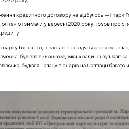
 2020 року).
ення кредитного договору не відбулось — і парк Г
олітен отримали у вересні 2020 року позов про ст
кредиту.
 парку Горького, в заставі знаходяться також Палац
вченка, будівля виконкому міськради на вул. Квітк
авлівська, будівля Палацу піонерів на Салтівці і багато