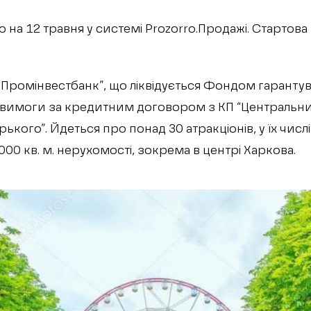
на 12 травня у системі Prozorro.Продажі. Стартова 
“Промінвестбанк”, що ліквідується Фондом гарантув
 вимоги за кредитним договором з КП “Центральни
орького”. Йдеться про понад 30 атракціонів, у їх числ
 000 кв. м. нерухомості, зокрема в центрі Харкова.