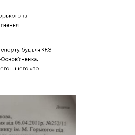
орького та
ягнення
 спорту, будівля ККЗ
и-Основ’яненка,
 чого іншого «по