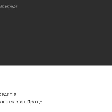
 міськрада
едит із
ві в заставі. Про це