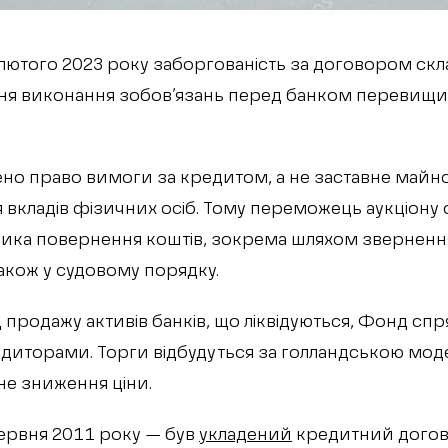
лютого 2023 року заборгованість за договором скла
ня виконання зобов’язань перед банком перевищив
но право вимоги за кредитом, а не заставне майно
 вкладів фізичних осіб. Тому переможець аукціону
ника повернення коштів, зокрема шляхом звернення
також у судовому порядку.
д продажу активів банків, що ліквідуються, Фонд сп
едиторами. Торги відбудуться за голландською мод
е зниження ціни.
ервня 2011 року — був
укладений
кредитний догові