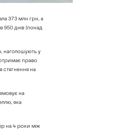
ла 373 млн грн, а
 950 днів (понад
, наголошують у
 отримає право
 стягнення на
рямовує на
еллю, яка
р на 4 роки між