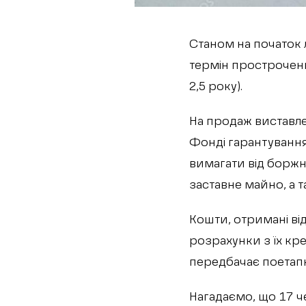
Станом на початок 
термін прострочен
2,5 року).
На продаж виставле
Фонді гарантування
вимагати від борж
заставне майно, а 
Кошти, отримані ві
розрахунки з їх кр
передбачає поетапн
Нагадаємо, що 17 ч