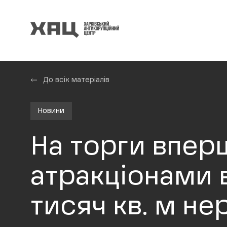
До всіх матеріалів
Новини
На торги впер
атракціонами в
тисяч кв. м не