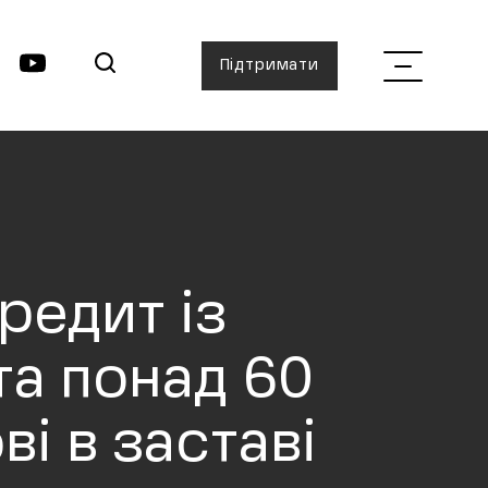
Підтримати
редит із
та понад 60
ві в заставі