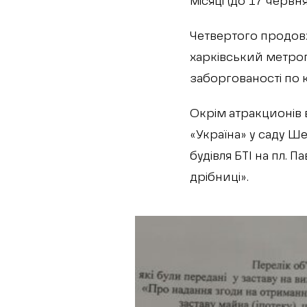
місяці (до 17 червня
Четвертого продовж
харківський метроп
заборгованості по 
Окрім атракционів в
«Україна» у саду Ше
будівля БТІ на пл. П
дрібниці».