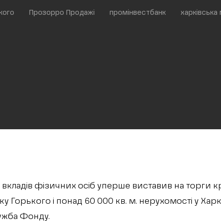
кого
Прозорро Продажі
промінвестбанк
харківська
вкладів фізичних осіб уперше виставив на торги кр
у Горького і понад 60 000 кв. м. нерухомості у Харко
жба Фонду.