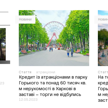
Новини
Нови
Стаття
атракціони
Стат
Кредит із атракціонами в парку
На т
Горького та понад 60 тисяч кв.
кред
023
м нерухомості в Харкові в
Горь
заставі – торги не відбулись
м не
12.05.2023
заст