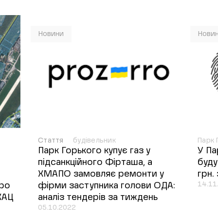
Новини
Нови
Стаття
будівельник
Парк 
Парк Горького купує газ у
У Па
підсанкційного Фірташа, а
буду
ХМАПО замовляє ремонти у
грн.
14.11
про
фірми заступника голови ОДА:
ХАЦ
аналіз тендерів за тиждень
05.10.2022