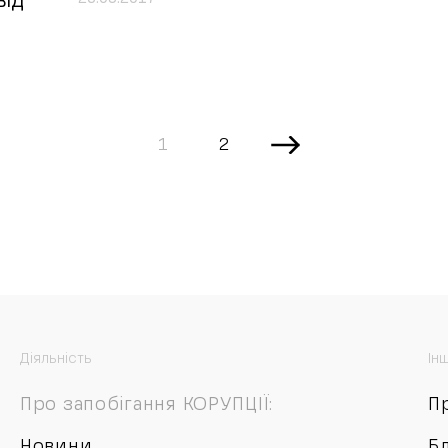
ВІД
1
2
Діяльність
Ін
Про запобігання КОРУПЦІЇ:
П
Новини
Б