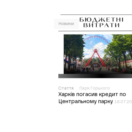
Новини
Стаття
Парк Горького
Харків погасив кредит по
Центральному парку
18.07.2