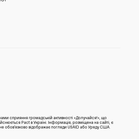
ами сприяння громадській активності «Долучайся!», що
нюється Pact в Україні. Інформація, розміщена на сайті, є
̆ не обов’язково відображає погляди USAID або Уряду США.