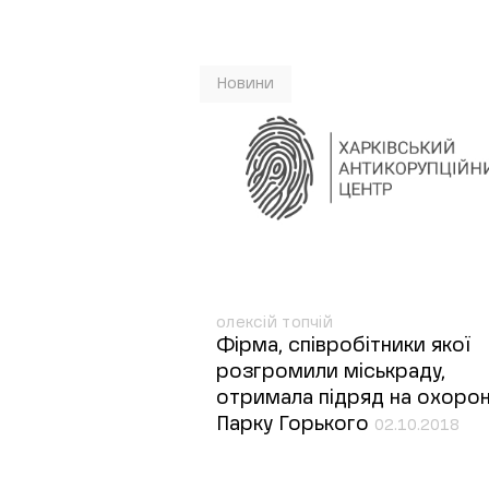
Новини
олексій топчій
Фірма, співробітники якої
розгромили міськраду,
отримала підряд на охоро
Парку Горького
02.10.2018