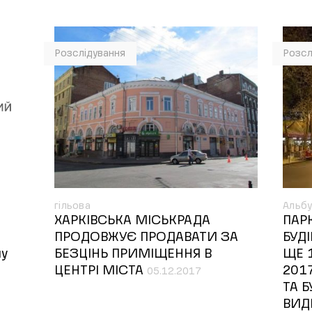
Розслідування
Розсл
гільова
Альбу
ХАРКІВСЬКА МІСЬКРАДА
ПАР
ПРОДОВЖУЄ ПРОДАВАТИ ЗА
БУД
ну
БЕЗЦІНЬ ПРИМІЩЕННЯ В
ЩЕ 
ЦЕНТРІ МІСТА
201
05.12.2017
ТА 
ВИД