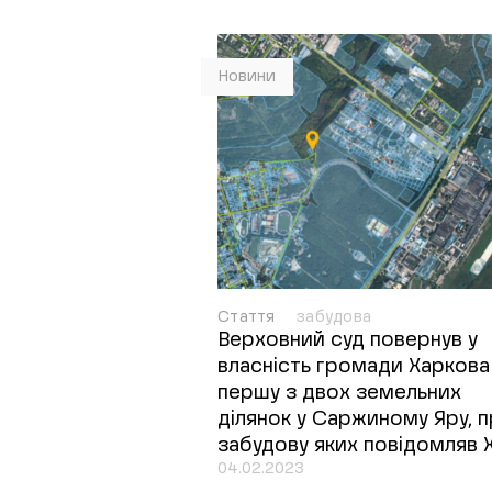
Новини
Стаття
забудова
Верховний суд повернув у
власність громади Харкова
першу з двох земельних
ділянок у Саржиному Яру, 
забудову яких повідомляв 
04.02.2023