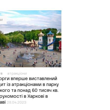
ни
тя
атракціони
орги вперше виставлений
ит із атракціонами в парку
кого та понад 60 тисяч кв.
рухомості в Харкові в
аві
28.04.2023