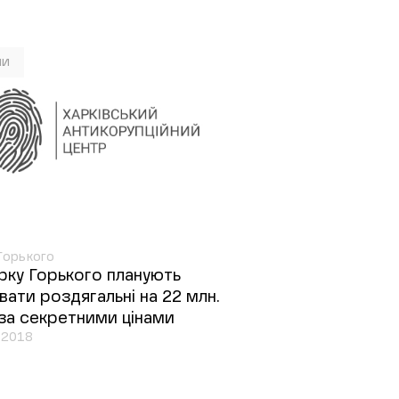
ни
Горького
рку Горького планують
вати роздягальні на 22 млн.
 за секретними цінами
.2018