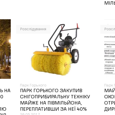
МІЛ
Розслідування
Розсл
Парк Горького
Парк 
Ь НА
ПАРК ГОРЬКОГО ЗАКУПИВ
МАЙ
10
СНІГОПРИБИРАЛЬНУ ТЕХНІКУ
ОХО
МАЙЖЕ НА ПІВМІЛЬЙОНА,
ОТР
ВЛЮ
ПЕРЕПЛАТИВШИ ЗА НЕЇ 40%
ДИР
26.05.2017