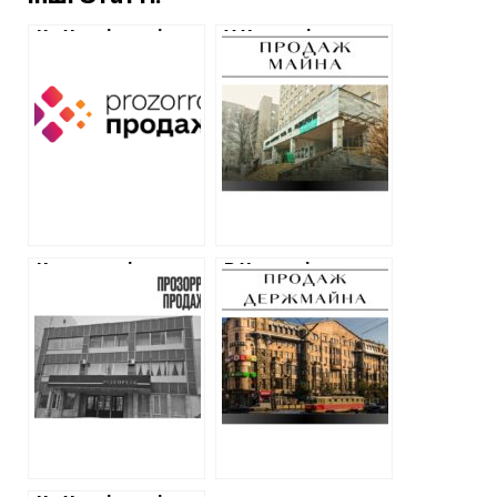
На Харківщині
У Харкові знову
після початку
виставили на
війни знову
продаж будівлю
запрацювали
міської
аукціони
поліклініки, яку
“Прозорро.Продажі”
банк забрав за
борги у структур
Фельдмана
Корпорація
В Харкові
екснардепа
провели торги за
пропонує 118
будівлю
мільйонів гривень
російського
за завод у
банку: подробиці
Харкові