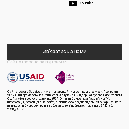
Youtube
Зв'язатись з нами
Сайт створено за підтримки
Сайт створено Харківським антикорупційним центром в рамках Програми
сприяння громадській активності «Долучайся!», що фінансується Агентством
США з міжнародного розвитку (USAID) та здійснюється Pact в Україні.
Інформація, розміщена на сайті, є винятковою відповідальністю Харківського
антикорупційного центру й не обов’язково відображає погляди USAID або
Уряду США.