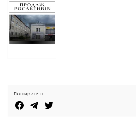
На Харківщині
продали ще дві
будівлі, які
належали
російському
банку
Поширити в