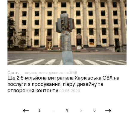
Стаття
висвітлення дільності в ЗМІ
Ще 2,5 мільйона витратила Харківська ОВА на
послуги з просування, піару, дизайну та
створення контенту
03.05.2023
1
…
4
5
6