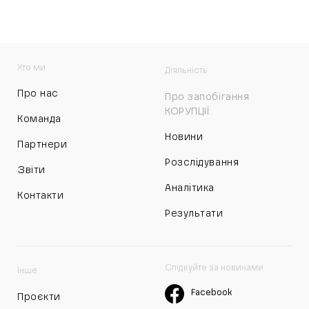
Хто ми
Діяльність
Про нас
Про запобігання
КОРУПЦІЇ:
Команда
Новини
Партнери
Розслідування
Звіти
Аналітика
Контакти
Результати
Слідкуйте за новинами
Інше
Facebook
Проєкти