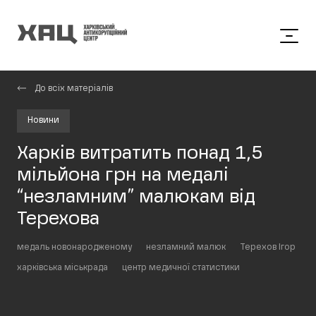
До всіх матеріалів
Новини
Харків витратить понад 1,5
мільйона грн на медалі
“незламним” малюкам від
Терехова
медаль новонародженому
незламний малюк
Терехов Ігор
харківська міськрада
центр медичної статистики