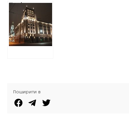
Харківська
міськрада
витратить майже
2,5 мільйони на
піар своєї
діяльності на
радіо
Поширити в