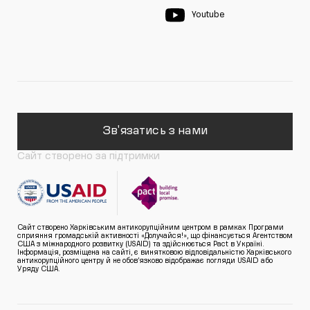
Youtube
Зв'язатись з нами
Сайт створено за підтримки
Сайт створено Харківським антикорупційним центром в рамках Програми
сприяння громадській активності «Долучайся!», що фінансується Агентством
США з міжнародного розвитку (USAID) та здійснюється Pact в Україні.
Інформація, розміщена на сайті, є винятковою відповідальністю Харківського
антикорупційного центру й не обов’язково відображає погляди USAID або
Уряду США.