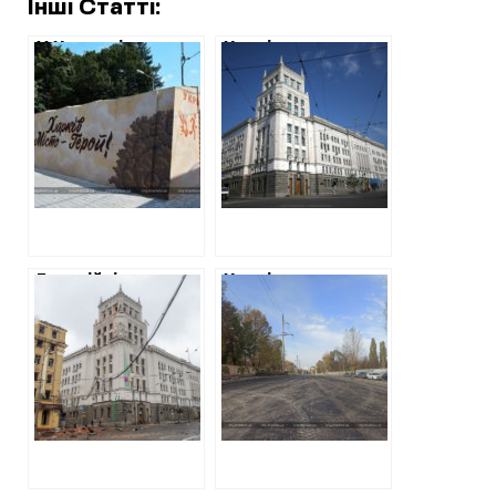
Інші Статті:
У Харкові уклали
Харківська
договори на
міськрада
встановлення ще
витратить майже
дев’яти зупинок-
3,5 мільйони на
укриттів
піар своєї
загальною
діяльності в
вартістю 7
електронних ЗМІ
мільйонів
Енергійні
Харківська
менеджери для
міськрада уклала
Терехова
три договори на
112 мільйонів
щодо ремонту
Весніна