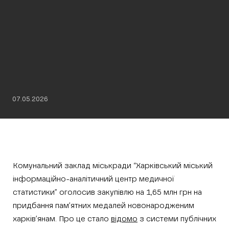
07.05.2026
Комунальний заклад міськради “Харківський міський
інформаційно-аналітичний центр медичної
статистики” оголосив закупівлю на 1,65 млн грн на
придбання пам’ятних медалей новонародженим
харків’янам. Про це стало
відомо
з системи публічних