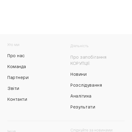
Хто ми
Діяльність
Про нас
Про запобігання
КОРУПЦІЇ:
Команда
Новини
Партнери
Розслідування
Звіти
Аналітика
Контакти
Результати
Слідкуйте за новинами
Інше