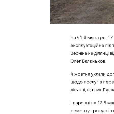
На 41,6 млн. грн. 1
експлуатаційне під
Весніна на ділянці 
Олег Бєлєньков.
4 жовтня
уклали
дог
щодо послуг з перев
ділянці, від вул. Пу
І нарешті на 13,5 м
ремонту тротуарів в