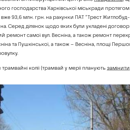
ого господарства Харківської міськради протягом
 вже 93,6 млн. грн. на рахунки ПАТ “Трест Житлобуд
на. Серед ділянок щодо яких були укладені договори
 ремонт самої вул. Весніна, а також ремонт перехре
сніна та Пушкінської, а також – Весніна, площі Першо
овулку.
трамвайні колії (трамвай у мерії планують
замінити