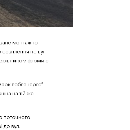
оване монтажно-
освітлення по вул.
а керівником фірми є
“Харківобленерго”
іна на тій же
до поточного
 до вул.