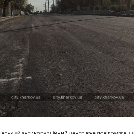
ківський антикорупційний центр вже
повідомляв
, 