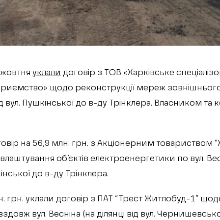
7 жовтня
уклали
договір з ТОВ «Харківське спеціаліз
приємство» щодо реконструкції мереж зовнішнього 
від вул. Пушкінської до в-ду Трінклера. Власником т
овір на 56,9 млн. грн. з Акціонерним товариством 
лаштування об’єктів електроенергетики по вул. Весн
шкінської до в-ду Трінклера.
лн. грн. уклали договір з ПАТ “Трест Житлобуд-1” що
здовж вул. Весніна (на ділянці від вул. Чернишевської