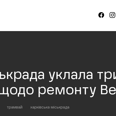
ькрада уклала тр
 щодо ремонту Ве
трамвай
харківська міськрада