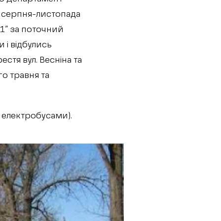
 серпня-листопада
-1” за поточний
 і відбулись
стя вул. Весніна та
го травня та
електробусами).