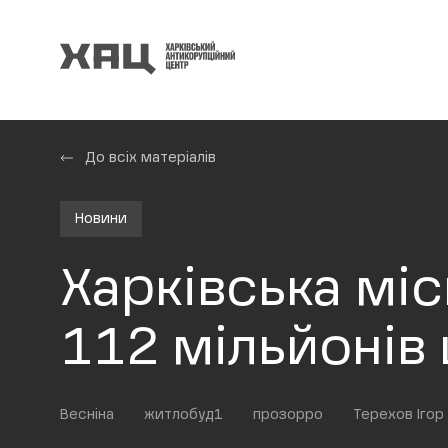
До всіх матеріалів
Новини
Харківська міс
112 мільйонів
Весніна
житлобуд1
прозорро
Терехов Ігор