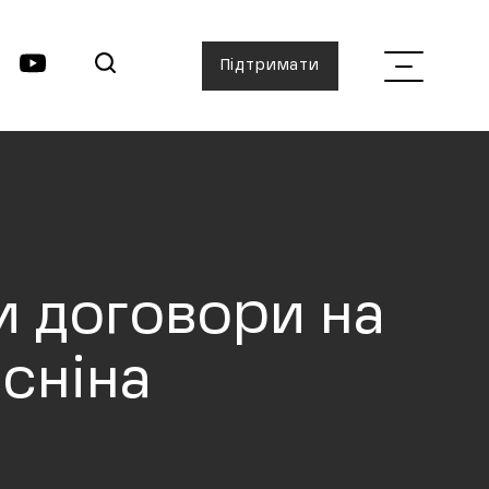
Підтримати
и договори на
сніна