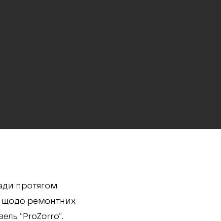
ади протягом
н. щодо ремонтних
ель “ProZorro”.