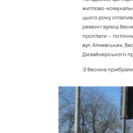
житлово-комунальн
цього року сплатив
ремонт вулиці Весні
проплати – поточний
вул. Алчевських, Ве
Дизайнерського пр
З Весніна прибрали 