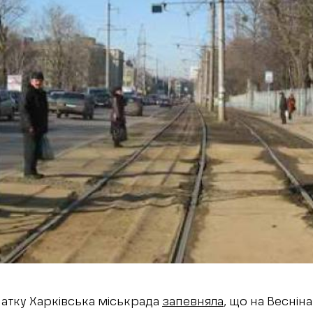
атку Харківська міськрада
запевняла
, що на Весні