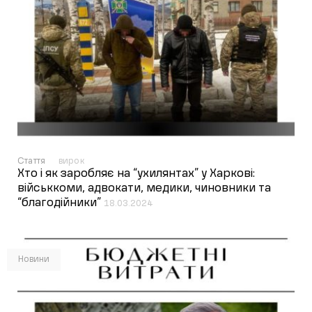
Стаття
вирок
Хто і як заробляє на “ухилянтах” у Харкові:
військкоми, адвокати, медики, чиновники та
“благодійники”
18.03.2024
Новини