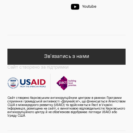
Youtube
Зв'язатись з нами
Сайт створено за підтримки
Сайт створено Харківським антикорупційним центром в рамках Програми
сприяння громадській активності «Долучайся!», що фінансується Агентством
США з міжнародного розвитку (USAID) та здійснюється Pact в Україні.
Інформація, розміщена на сайті, є винятковою відповідальністю Харківського
антикорупційного центру й не обов’язково відображає погляди USAID або
Уряду США.