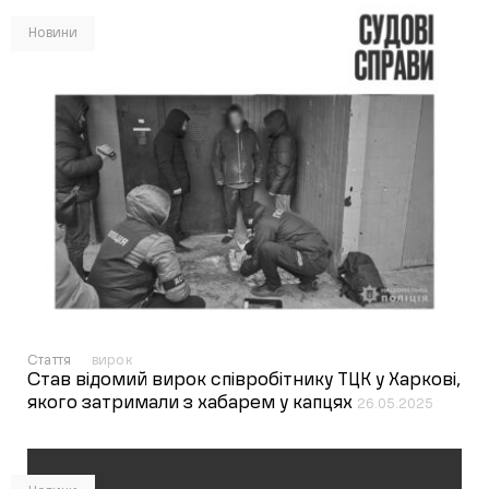
Новини
Стаття
вирок
Став відомий вирок співробітнику ТЦК у Харкові,
якого затримали з хабарем у капцях
26.05.2025