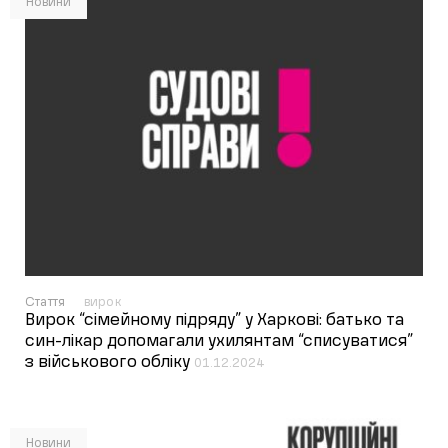
Новини
Стаття
вирок
Вирок “сімейному підряду” у Харкові: батько та
син-лікар допомагали ухилянтам “списуватися”
з військового обліку
01.12.2024
Новини