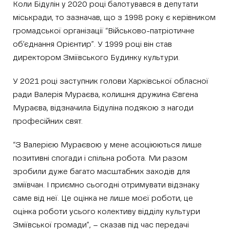
Коли Бідулін у 2020 році балотувався в депутати
міськради, то зазначав, що з 1998 року є керівником
громадської організації “Військово-патріотичне
об’єднання Орієнтир”. У 1999 році він став
директором Зміївського Будинку культури.
У 2021 році заступник голови Харківської обласної
ради Валерія Мураєва, колишня дружина Євгена
Мураєва, відзначила Бідуліна подякою з нагоди
професійних свят.
“З Валерією Мураєвою у мене асоціюються лише
позитивні спогади і спільна робота. Ми разом
зробили дуже багато масштабних заходів для
зміївчан. І приємно сьогодні отримувати відзнаку
саме від неї. Це оцінка не лише моєї роботи, це
оцінка роботи усього колективу відділу культури
Зміївської громади”, – сказав під час передачі