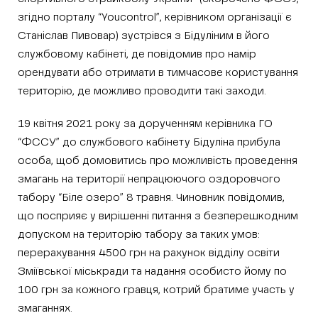
згідно порталу “Youcontrol”, керівником організації є
Станіслав Пивовар) зустрівся з Бідуліним в його
службовому кабінеті, де повідомив про намір
орендувати або отримати в тимчасове користування
територію, де можливо проводити такі заходи.
19 квітня 2021 року за дорученням керівника ГО
“ФССУ” до службового кабінету Бідуліна прибула
особа, щоб домовитись про можливість проведення
змагань на території непрацюючого оздоровчого
табору “Біле озеро” 8 травня. Чиновник повідомив,
що посприяє у вирішенні питання з безперешкодним
допуском на територію табору за таких умов:
перерахування 4500 грн на рахунок відділу освіти
Зміївської міськради та надання особисто йому по
100 грн за кожного гравця, котрий братиме участь у
змаганнях.