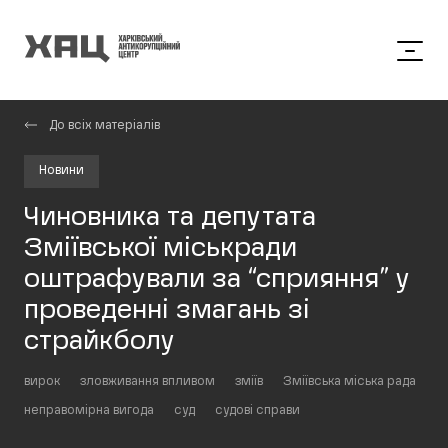
До всіх матеріалів
Новини
Чиновника та депутата
Зміївської міськради
оштрафували за “сприяння” у
проведенні змагань зі
страйкболу
вирок
зловживання впливом
зміїв
Зміївська міська рада
неправомірна вигода
суд
судові справи