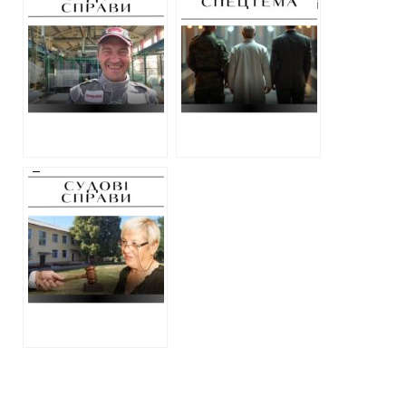
“Заводу Фрунзе”
воєнного часу: які
оштрафували на
вироки
170 000 гривень
отримують ті, хто
за сплату 20-ти
допомагає
мільйонів рублів
українцям
до бюджету росії
ухилятися від
мобілізації
Директорку
ліцею, яка
працювала під час
окупації,
звільнили з-під
варти у залі суду