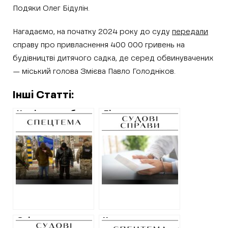
Подяки Олег Бідулін.
Нагадаємо, на початку 2024 року до суду
передали
справу про привласнення 400 000 гривень на
будівництві дитячого садка, де серед обвинувачених
— міський голова Змієва Павло Голодніков.
Інші Статті:
Хто і як заробляє
Лікаря
на “ухилянтах” у
Мереф’янської
Харкові:
лікарні, який
військкоми,
обіцяв
адвокати,
військовозобов’язаному
медики,
“обмежену
чиновники та
придатність”,
“благодійники”
оштрафували
Співвласника
Не за правилами