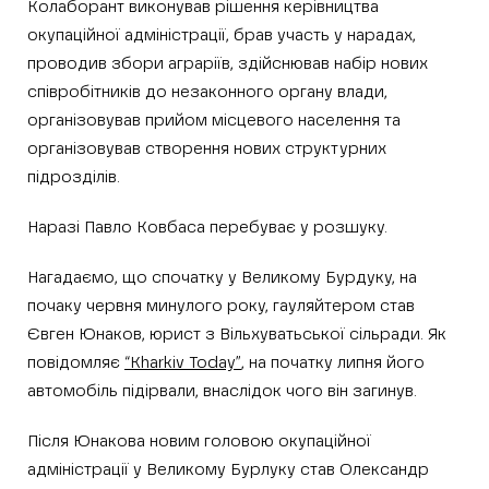
Колаборант виконував рішення керівництва
окупаційної адміністрації, брав участь у нарадах,
проводив збори аграріїв, здійснював набір нових
співробітників до незаконного органу влади,
організовував прийом місцевого населення та
організовував створення нових структурних
підрозділів.
Наразі Павло Ковбаса перебуває у розшуку.
Нагадаємо, що спочатку у Великому Бурдуку, на
почаку червня минулого року, гауляйтером став
Євген Юнаков, юрист з Вільхуватьської сільради. Як
повідомляє
“Kharkiv Today”
, на початку липня його
автомобіль підірвали, внаслідок чого він загинув.
Після Юнакова новим головою окупаційної
адміністрації у Великому Бурлуку став Олександр