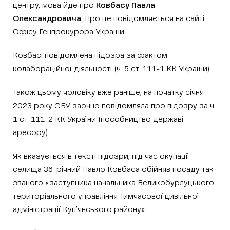
центру, мова йде про
Ковбасу Павла
Олександровича
. Про це
повідомляється
на сайті
Офісу Генпрокурора України.
Ковбасі повідомлена підозра за фактом
колабораційної діяльності (ч. 5 ст. 111-1 КК України).
Також цьому чоловіку вже раніше, на початку січня
2023 року СБУ заочно повідомляла про підозру за ч.
1 ст. 111-2 КК України (пособництво державі-
аресору)
Як вказується в тексті підозри, під час окупації
селища 36-річний Павло Ковбаса обійняв посаду так
званого «заступника начальника Великобурлуцького
територіального управління Тимчасової цивільної
адміністрації Куп’янського району».