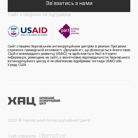
Зв'язатись з нами
Сайт створено за підтримки
Сайт створено Харківським антикорупційним центром в рамках Програми
сприяння громадській активності «Долучайся!», що фінансується Агентством
США з міжнародного розвитку (USAID) та здійснюється Pact в Україні.
Інформація, розміщена на сайті, є винятковою відповідальністю Харківського
антикорупційного центру й не обов’язково відображає погляди USAID або
Уряду США.
2026 © Харківський Антикорупційний Центр
Сайт створили