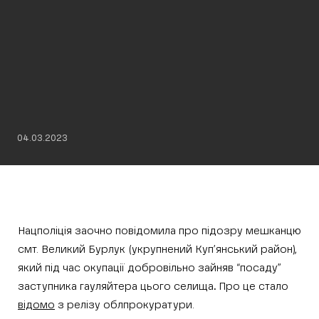
04.03.2023
Нацполіція заочно повідомила про підозру мешканцю
смт. Великий Бурлук (укрупнений Куп’янський район),
який під час окупації добровільно зайняв “посаду”
заступника гауляйтера цього селища
.
Про це стало
відомо
з релізу облпрокуратури.