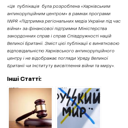
«Ця публікація була розроблена «Харківським
антикорупційним центром» в рамках програми
IWPR «Підтримка регіональних медіа України під час
війни» за фінансової підтримки Міністерства
закордонних справ і справ Співдружності націй
Великої Британії. Зміст цієї публікації є винятковою
відповідальністю Харківського антикорупційного
центру i не відображає погляди Уряду Великої
Британії чи Інституту висвітлення війни та миру
».
Інші Статті:
ХАЦ
ХАЦ
ідентифікував
ідентифікував так
депутатку з
званого
Великого Бурлука
«начальника
від ОПЗЖ, яку суд
відділу ЖКГ» в
відправив під
Ізюмі та
варту за
помічника