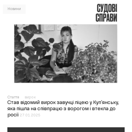
Новини
Стаття
вирок
Став відомий вирок завучці ліцею у Куп’янську,
яка пішла на співпрацю з ворогом і втекла до
росії
27.01.2025