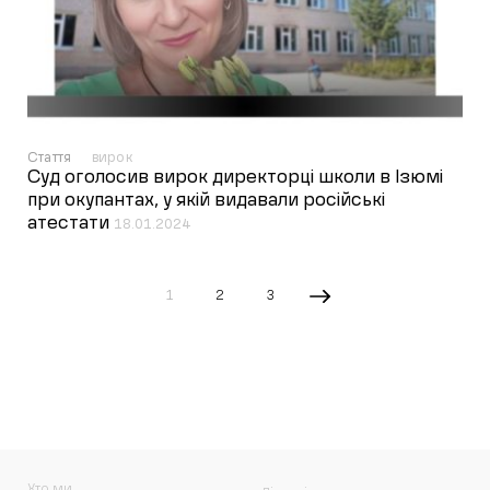
Стаття
вирок
Суд оголосив вирок директорці школи в Ізюмі
при окупантах, у якій видавали російські
атестати
18.01.2024
1
2
3
Хто ми