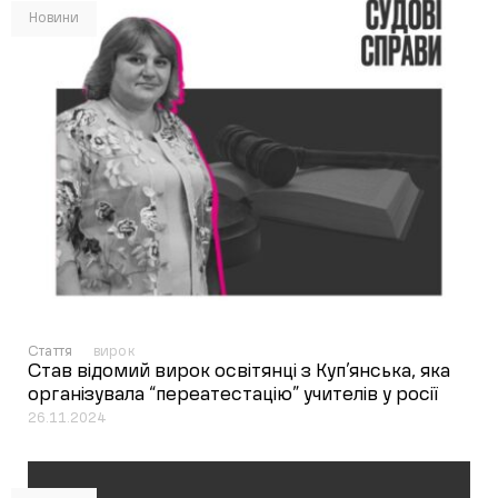
Новини
Стаття
вирок
Став відомий вирок освітянці з Куп’янська, яка
організувала “переатестацію” учителів у росії
26.11.2024