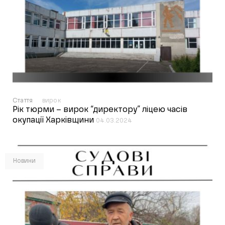
Стаття
вирок
Рік тюрми – вирок “директору” ліцею часів
окупації Харківщини
04.03.2024
Новини