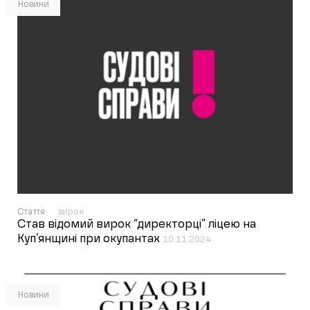
Новини
Стаття
вирок
Став відомий вирок “директорці” ліцею на
Куп’янщині при окупантах
10.11.2024
Новини