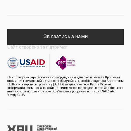
Зв'язатись з нами
Сайт створено за підтримки
Сайт створено Харківським антикорупційним центром в рамках Програми
сприяння громадській активності «Долучайся!», що фінансується Агентством
США з міжнародного розвитку (USAID) та здійснюється Pact в Україні.
Інформація, розміщена на сайті, є винятковою відповідальністю Харківського
антикорупційного центру й не обов’язково відображає погляди USAID або
Уряду США.