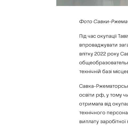
Фото Савки-Ржемат
Під час окупації Т
впроваджувати зага
влітку 2022 року 
общеобразовательну
технічній базі місце
Савка-Ржематорськ
освіти рф, у тому 
отримала від окупац
технічного персонал
виплату заробітної 