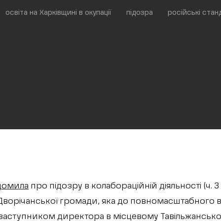
освіта на Харківщині в окупації
підозра
російські стан
домила
про підозру в колабораційній діяльності (ч. 3
Дворічанської громади, яка до повномасштабного 
заступником директора в місцевому Тавільжанськом