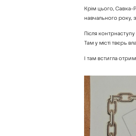
Крім цього, Савка-
навчального року, 
Після контрнаступу 
Там у місті твєрь в
І там встигла отри