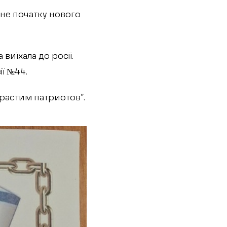
ене початку нового
виїхала до росії.
ії №44.
 растим патриотов”.