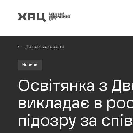
До всіх матеріалів
Новини
Освітянка з Дв
викладає в рос
підозру за сп