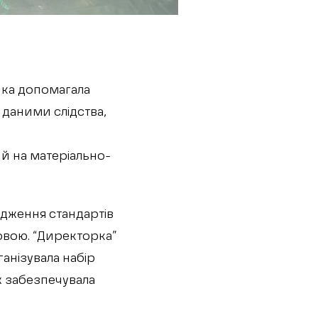
нка допомагала
даними слідства,
й на матеріально-
дження стандартів
овою. “Директорка”
анізувала набір
ож забезпечувала