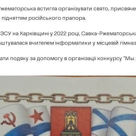
Ржематорська встигла організувати свято, присвяч
з підняттям російського прапора.
ЗСУ на Харківщині у 2022 році, Савка-Ржематорська 
лаштувалася вчителем інформатики у місцевій гімназ
мати подяку за допомогу в організації конкурсу “Мы