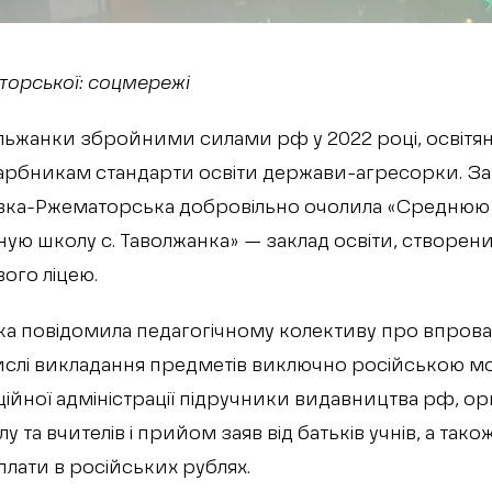
орської: соцмережі
авільжанки збройними силами рф у 2022 році, освітя
рбникам стандарти освіти держави-агресорки. За 
Савка-Ржематорська добровільно очолила «Среднюю
ю школу с. Таволжанка» — заклад освіти, створени
вого ліцею.
а повідомила педагогічному колективу про впрова
числі викладання предметів виключно російською м
ійної адміністрації підручники видавництва рф, орг
у та вчителів і прийом заяв від батьків учнів, а так
плати в російських рублях.