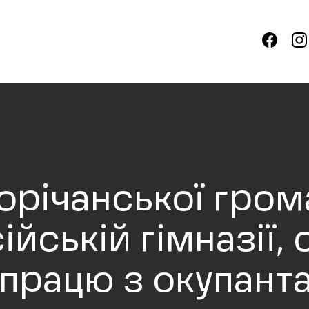
орічанської гром
ійській гімназії,
івпрацю з окупант