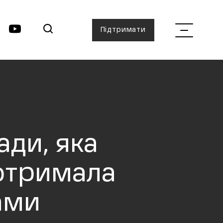
Підтримати
ади, яка
 отримала
ами