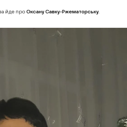
ва йде про
Оксану Савку-Ржематорську
.