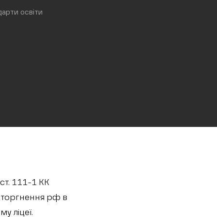
дарти освіти
 ст. 111-1 КК
вторгнення рф в
у ліцеї.