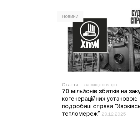
Новини
Стаття
завищення цін
70 мільйонів збитків на заку
когенераційних установок:
подробиці справи “Харківс
тепломереж”
29.12.2025