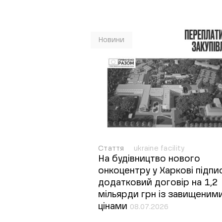
Новини
Стаття
ukraine facility
На будівництво нового
онкоцентру у Харкові підпи
додатковий договір на 1,2
мільярди грн із завищеним
цінами
08.07.2026