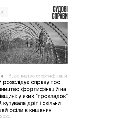
ни
тя
будівництво фортифікацій
 розслідує справу про
вництво фортифікацій на
івщині: у яких “прокладок”
 купувала дріт і скільки
ей осіли в кишенях
.2025