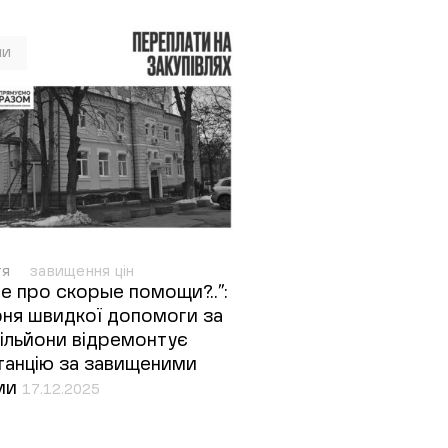
ни
тя
завищення цін
де про скорые помощи?..”:
рня швидкої допомоги за
ільйони відремонтує
танцію за завищеними
ами
17.12.2025