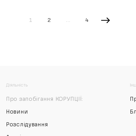
1
2
…
4
Діяльність
Ін
Про запобігання КОРУПЦІЇ:
П
Новини
Б
Розслідування