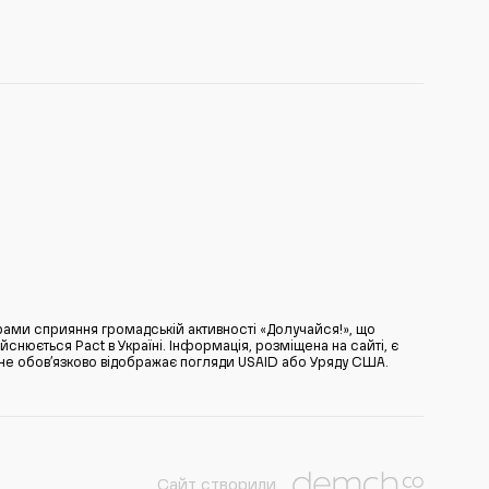
ами сприяння громадській активності «Долучайся!», що
нюється Pact в Україні. Інформація, розміщена на сайті, є
̆ не обов’язково відображає погляди USAID або Уряду США.
Сайт створили