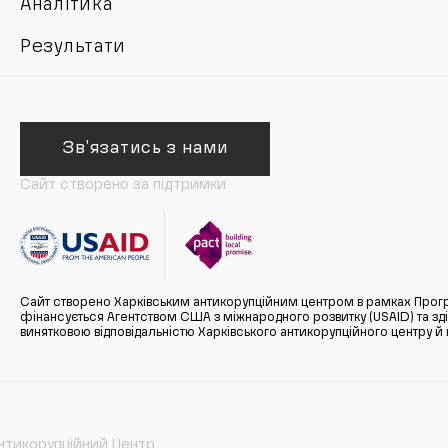
Аналітика
Результати
Зв'язатись з нами
Сайт створено за підтримки
Сайт створено Харківським антикорупційним центром в рамках Прогр
фінансується Агентством США з міжнародного розвитку (USAID) та здійс
винятковою відповідальністю Харківського антикорупційного центру и
нтикорупційний Центр