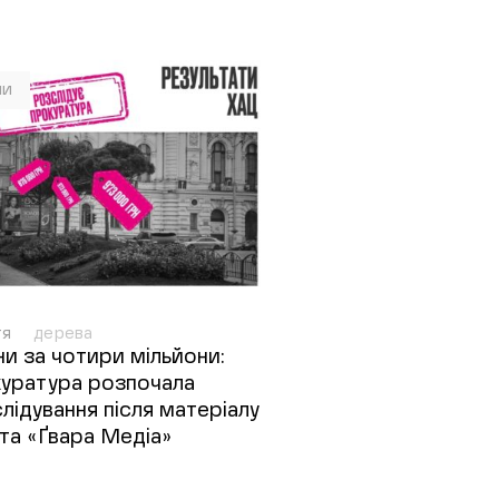
ни
тя
дерева
и за чотири мільйони:
уратура розпочала
лідування після матеріалу
та «Ґвара Медіа»