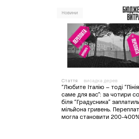
Новини
Стаття
висадка дерев
“Любите Італію – тоді “Пінія
саме для вас”: за чотири c
біля “Градусника” заплатили
мільйона гривень. Перепла
могла становити 200-400