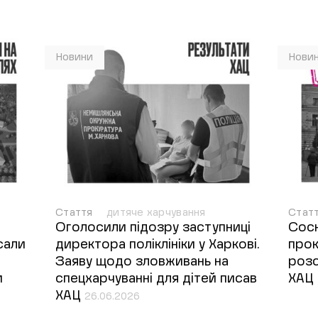
Новини
Нови
Стаття
дитяче харчування
Стат
Оголосили підозру заступниці
Сосн
сали
директора поліклініки у Харкові.
прок
Заяву щодо зловживань на
розс
и
спецхарчуванні для дітей писав
ХАЦ 
ХАЦ
26.06.2026