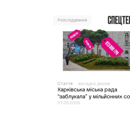
Розслідування
Стаття
висадка дерев
Харківська міська рада
“заблукала” у мільйонних с
27.05.2026