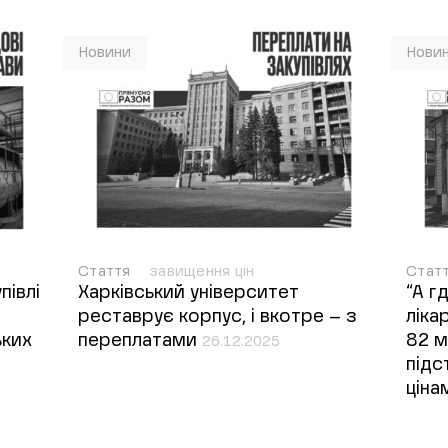
Новини
Нови
Стаття
завищення цін
Стат
півлі
Харківський університет
“А г
реставрує корпус, і вкотре – з
ліка
ьких
переплатами
82 м
26.12.2025
підс
цін