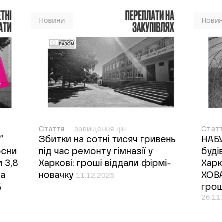
Новини
Нови
Стаття
завищення цін
Стат
”
Збитки на сотні тисяч гривень
НАБУ
осни
під час ремонту гімназії у
буді
 3,8
Харкові: гроші віддали фірмі-
Харк
та
новачку
ХОВА
11.12.2025
%
грош
26.11