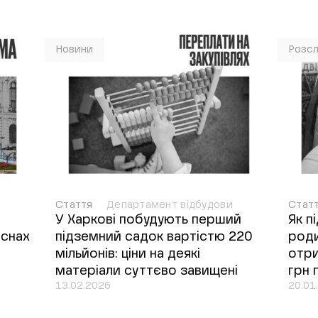
Новини
Розсл
Стаття
Департамент відбудови
Стат
У Харкові побудують перший
Як п
оснах
підземний садок вартістю 220
роди
мільйонів: ціни на деякі
отри
матеріали суттєво завищені
грн 
13.02.2026
20.01