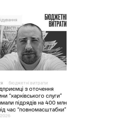
ідування
тя
бюджетні витрати
ідприємці з оточення
ни “харківського слуги”
мали підрядів на 400 млн
під час “повномасштабки”
.2026