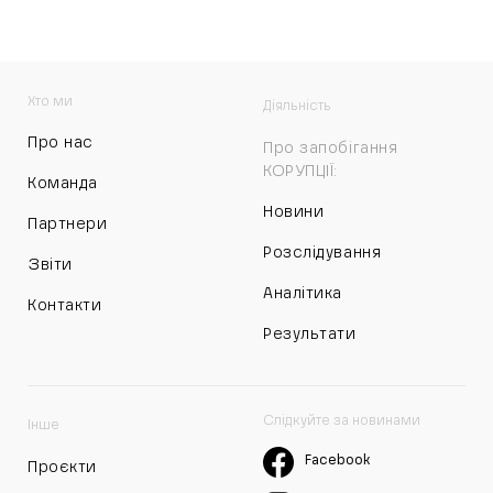
Хто ми
Діяльність
Про нас
Про запобігання
КОРУПЦІЇ:
Команда
Новини
Партнери
Розслідування
Звіти
Аналітика
Контакти
Результати
Слідкуйте за новинами
Інше
Facebook
Проєкти