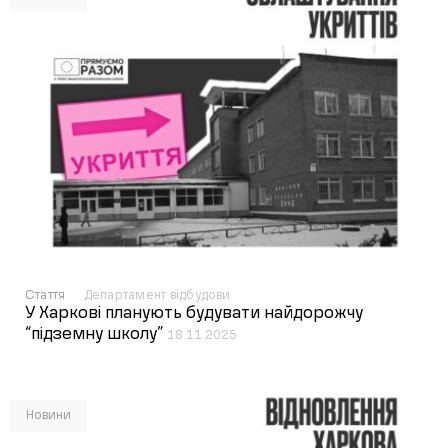
Стаття
Департамент відбудови
У Харкові планують будувати найдорожчу
“підземну школу”
18.11.2025
Новини