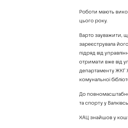
Роботи мають викон
цього року.
Варто зауважити, щ
зареєструвала його
підряд від управлі
отримати вже від у
департаменту ЖКГ Х
комунальної бібліот
До повномасштабної
та спорту у Валківс
ХАЦ знайшов у кошт