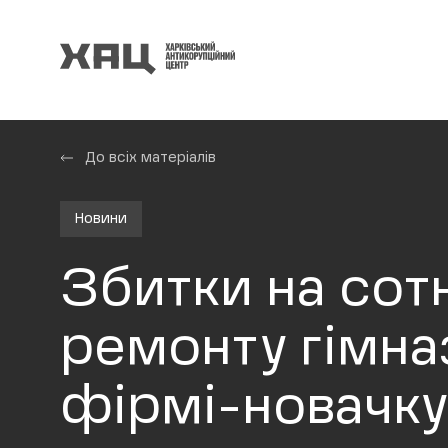
До всіх матеріалів
Новини
Збитки на сотн
ремонту гімназ
фірмі-новачку