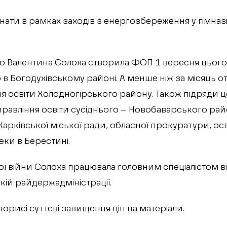
ати в рамках заходів з енергозбереження у гімназії
о Валентина Солоха створила ФОП 1 вересня цього 
 в Богодухівському районі. А менше ніж за місяць
ння освіти Холодногірського району. Також підряди
правління освіти сусіднього – Новобаварського райо
арківської міської ради, обласної прокуратури, осв
еки в Берестині.
 війни Солоха працювала головним спеціалістом від
ькій райдержадміністрації.
орисі суттєві завищення цін на матеріали.