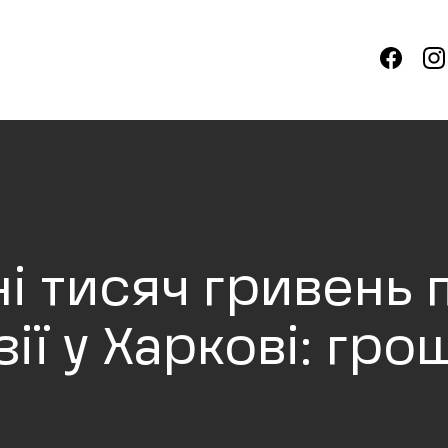
і тисяч гривень п
ії у Харкові: гро