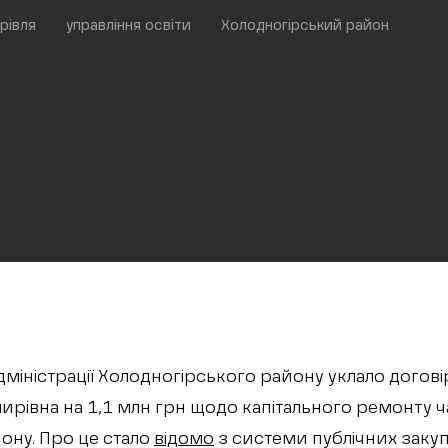
рівля
управління освіти
Холодногірський район
адміністрації Холодногірського району уклало догов
рівна на 1,1 млн грн щодо капітального ремонту ча
йону. Про це стало
відомо
з системи публічних закупі