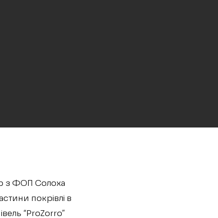
ір з ФОП Солоха
стини покрівлі в
вель “ProZorro”