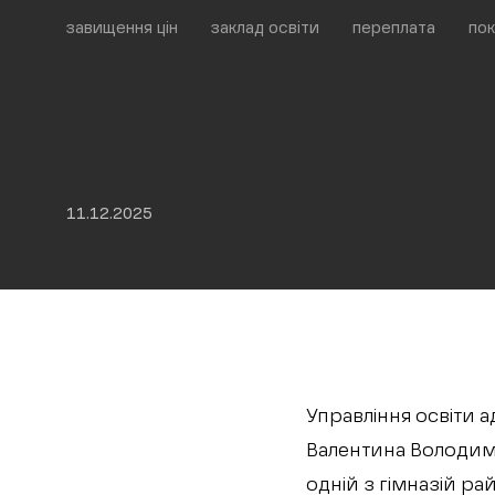
завищення цін
заклад освіти
переплата
пок
11.12.2025
Управління освіти 
Валентина Володими
одній з гімназій ра