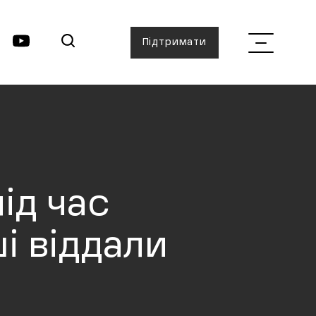
Підтримати
ід час
ші віддали