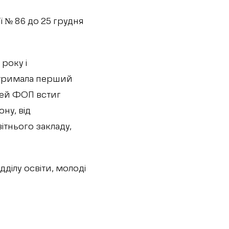
 № 86 до 25 грудня
року і
 отримала перший
 цей ФОП встиг
ну, від
ітнього закладу,
ділу освіти, молоді