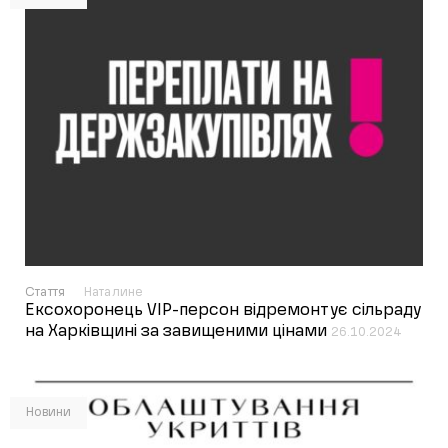
Стаття
Наталине
Ексохоронець VIP-персон відремонтує сільраду
на Харківщині за завищеними цінами
26.10.2024
Новини