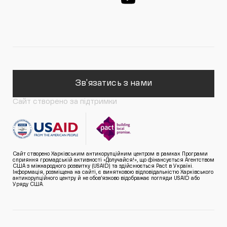
Зв'язатись з нами
Сайт створено за підтримки
Сайт створено Харківським антикорупційним центром в рамках Програми
сприяння громадській активності «Долучайся!», що фінансується Агентством
США з міжнародного розвитку (USAID) та здійснюється Pact в Україні.
Інформація, розміщена на сайті, є винятковою відповідальністю Харківського
антикорупційного центру й не обов’язково відображає погляди USAID або
Уряду США.