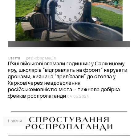
Стаття
дезінформація
П’яні військові зламали годинник у Саржиному
яру, школярів “відправлять на фронт” керувати
дронами, киянина “прив’язали” до стовпа у
Харкові через невдоволення
російськомовністю міста – тижнева добірка
фейків роспропаганди
04.05.2024
Новини