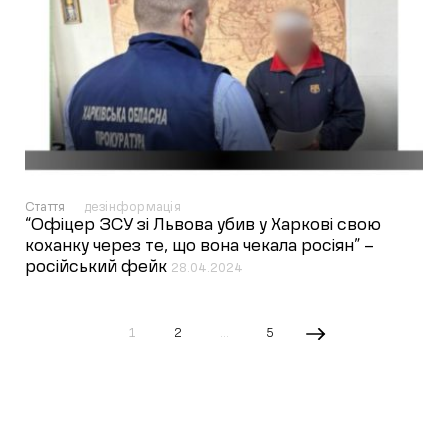
Стаття
дезінформація
“Офіцер ЗСУ зі Львова убив у Харкові свою
коханку через те, що вона чекала росіян” –
російський фейк
28.04.2024
1
2
…
5