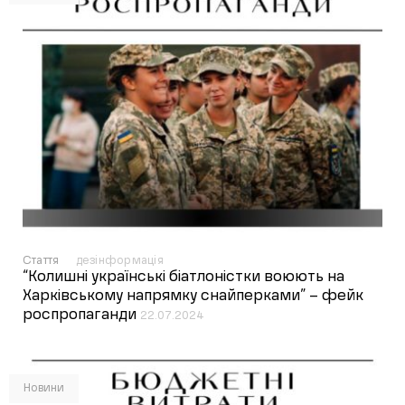
Стаття
дезінформація
“Колишні українські біатлоністки воюють на
Харківському напрямку снайперками” – фейк
роспропаганди
22.07.2024
Новини