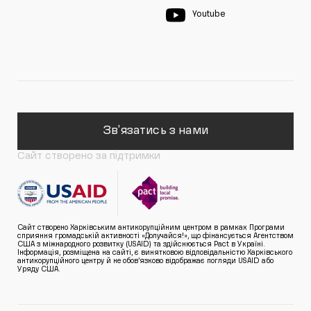
Youtube
Зв'язатись з нами
Сайт створено за підтримки
Сайт створено Харківським антикорупційним центром в рамках Програми
сприяння громадській активності «Долучайся!», що фінансується Агентством
США з міжнародного розвитку (USAID) та здійснюється Pact в Україні.
Інформація, розміщена на сайті, є винятковою відповідальністю Харківського
антикорупційного центру й не обов’язково відображає погляди USAID або
Уряду США.