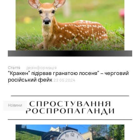
Стаття
дезінформація
“Кракен” підірвав гранатою лосеня” – черговий
російський фейк
23.05.2024
Новини