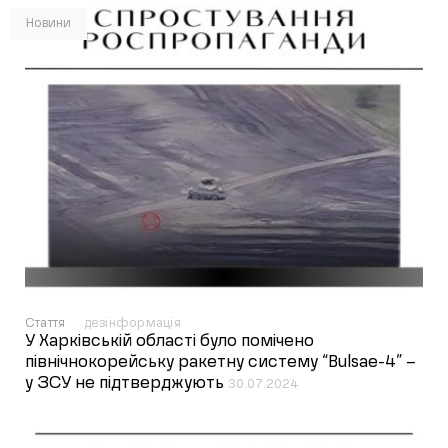
Новини
Стаття
дезінформація
У Харківській області було помічено
північнокорейську ракетну систему “Bulsae-4” –
у ЗСУ не підтверджують
30.07.2024