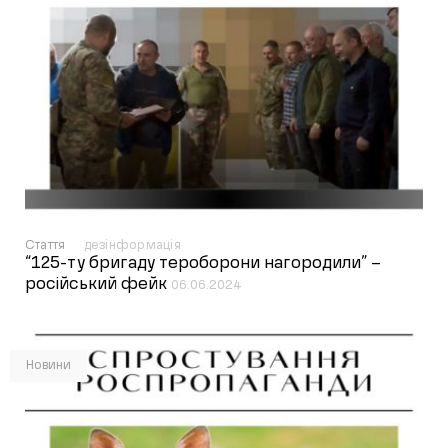
Стаття
дезінформація
“125-ту бригаду тероборони нагородили” –
російський фейк
06.06.2024
Новини