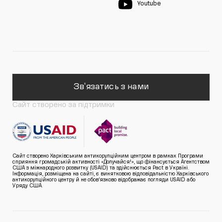
Youtube
Зв'язатись з нами
Сайт створено за підтримки
Сайт створено Харківським антикорупційним центром в рамках Програми
сприяння громадській активності «Долучайся!», що фінансується Агентством
США з міжнародного розвитку (USAID) та здійснюється Pact в Україні.
Інформація, розміщена на сайті, є винятковою відповідальністю Харківського
антикорупційного центру й не обов’язково відображає погляди USAID або
Уряду США.