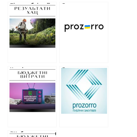
Після публікації
Як працювали
ХАЦ
публічні закупівлі
“Шебелинкагазвидобування”
на Харківщині в
відмінила
травні
закупівлі з покосу
трави за 9
мільйонів
Харківська
Як працювали
міськрада
публічні закупівлі
витратить 12
на Харківщині в
мільйонів на піар
червні-липні
у ЗМІ, на
телебаченні та
радіо
“Шебелинкагазвидобування”