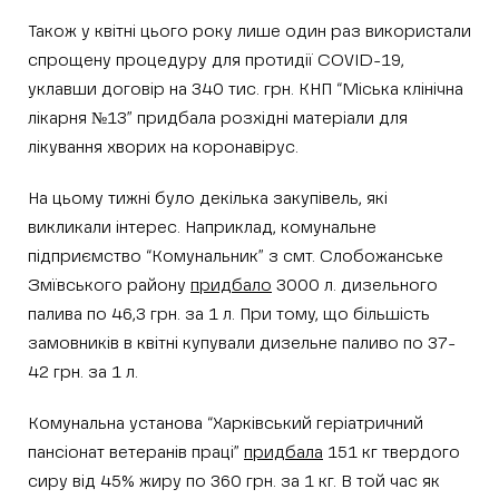
Також у квітні цього року лише один раз використали
спрощену процедуру для протидії COVID-19,
уклавши договір на 340 тис. грн. КНП “Міська клінічна
лікарня №13” придбала розхідні матеріали для
лікування хворих на коронавірус.
На цьому тижні було декілька закупівель, які
викликали інтерес. Наприклад, комунальне
підприємство “Комунальник” з смт. Слобожанське
Змївського району
придбало
3000 л. дизельного
палива по 46,3 грн. за 1 л. При тому, що більшість
замовників в квітні купували дизельне паливо по 37-
42 грн. за 1 л.
Комунальна установа “Харківський геріатричний
пансіонат ветеранів праці”
придбала
151 кг твердого
сиру від 45% жиру по 360 грн. за 1 кг. В той час як