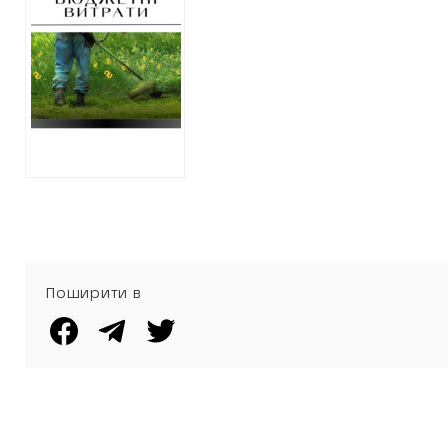
планує покосити
траву за 9
мільйонів
Поширити в