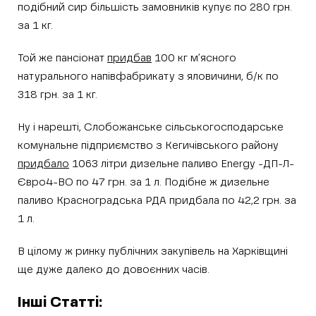
подібний сир більшість замовників купує по 280 грн.
за 1 кг.
Той же пансіонат
придбав
100 кг м’ясного
натурального напівфабрикату з яловичини, б/к по
318 грн. за 1 кг.
Ну і нарешті, Слобожанське сільськогосподарське
комунальне підприємство з Кегичівського району
придбало
1063 літри дизельне паливо Energy -ДП-Л-
Євро4-ВО по 47 грн. за 1 л. Подібне ж дизельне
паливо Красноградська РДА придбала по 42,2 грн. за
1 л.
В цілому ж ринку публічних закупівель на Харківщині
ще дуже далеко до довоєнних часів.
Інші Статті: