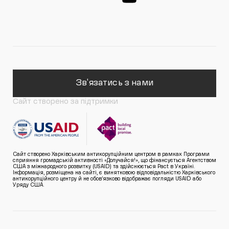
Зв'язатись з нами
Сайт створено за підтримки
Сайт створено Харківським антикорупційним центром в рамках Програми
сприяння громадській активності «Долучайся!», що фінансується Агентством
США з міжнародного розвитку (USAID) та здійснюється Pact в Україні.
Інформація, розміщена на сайті, є винятковою відповідальністю Харківського
антикорупційного центру й не обов’язково відображає погляди USAID або
Уряду США.