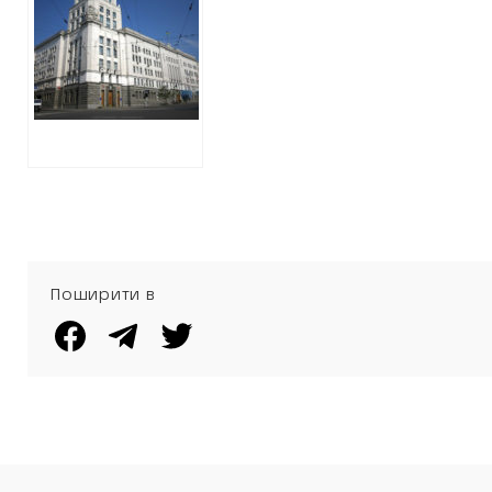
витратить майже
3,5 мільйони на
піар своєї
діяльності в
електронних ЗМІ
Поширити в