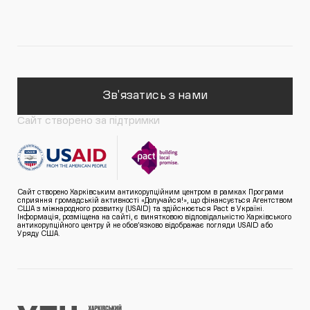
Зв'язатись з нами
Сайт створено за підтримки
Сайт створено Харківським антикорупційним центром в рамках Програми
сприяння громадській активності «Долучайся!», що фінансується Агентством
США з міжнародного розвитку (USAID) та здійснюється Pact в Україні.
Інформація, розміщена на сайті, є винятковою відповідальністю Харківського
антикорупційного центру й не обов’язково відображає погляди USAID або
Уряду США.