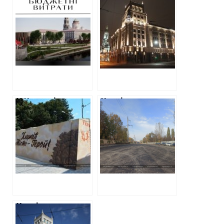
міськрада за
міськрада
мільйон замовила
витратить майже
проєкт
2,5 мільйони на
реконструкції
піар своєї
Лопанської
діяльності на
набережної із
радіо
пішоходною
зоною
У Харкові уклали
Харківська
договори на
міськрада уклала
встановлення ще
три договори на
дев’яти зупинок-
112 мільйонів
укриттів
щодо ремонту
загальною
Весніна
вартістю 7
мільйонів
Харківська
міськрада