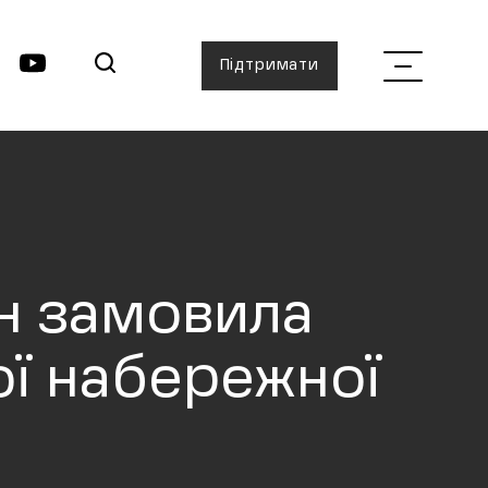
Підтримати
он замовила
ої набережної