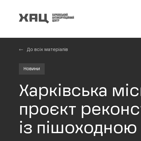
До всіх матеріалів
Новини
Харківська мі
проєкт реконс
із пішоходною