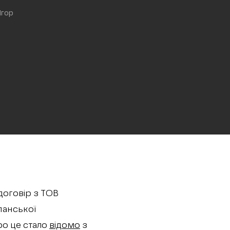
Ігор
договір з ТОВ
панської
ро це стало
відомо
з