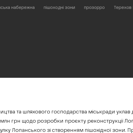
нська набережна
пішоходні зони
прозорро
Терехов 
ицтва та шляхового господарства міськради уклав 
 млн грн щодо розробки проєкту реконструкції Ло
улку Лопанського зі створенням пішохідної зони. П