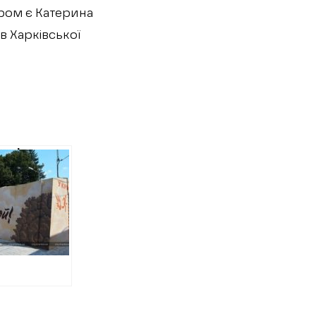
ором є Катерина
в Харківської
кові уклали
ори на
овлення ще
ти зупинок-
тів
ьною
стю 7
онів