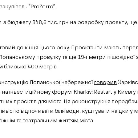
акупівель “ProZorro”.
 з бюджету 848,6 тис. грн на розробку проєкту, ще 
товий до кінця цього року. Проєктанти мають пер
 Лопанському провулку та ще 194 метри пішохідної 
м близько 400 метрів.
нструкцію Лопанської набережної
говорив
Харків
 на інвестиційному форумі Kharkiv: Restart у Києві у
них проєктів для міста. Ця реконструкція передбач
ожливістю відпочивати біля води, куштувати наїдки у
ожнім та театральним життям міста.