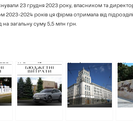
нували 23 грудня 2023 року, власником та директ
м 2023-2024 років ця фірма отримала від підрозділі
 на загальну суму 5,5 млн грн.
 575
У Лозовій
Харківська
У Хар
купують
міськрада
догов
ють
електромобіль за
витратить майже
встан
лю
1,5 мільйона
3,5 мільйони на
дев’я
кий
гривень
піар своєї
укрит
році
діяльності в
загал
електронних ЗМІ
варті
мільй