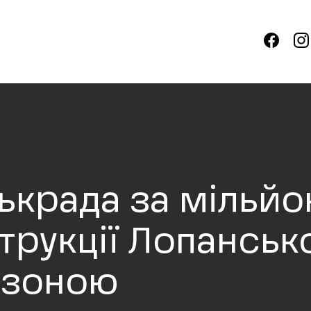
ськрада за мільй
трукції Лопанськ
 зоною