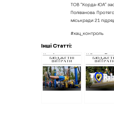
ТОВ “Хорда-ЮА” зас
Поліванова. Протяго
міськради 21 підряд
#хац_контроль
Інші Статті:
Харків планує
У Балаклії за
витратити 250
000
000 гривень на
відремонту
воркаут та 168
знак “Я люб
000 гривень на
Балаклію”, я
медалі
уже в цьому 
відновили