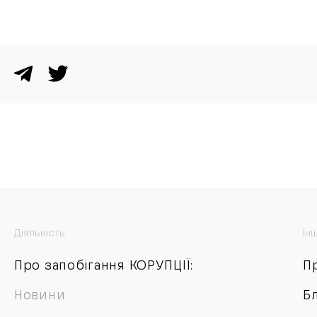
Діяльність
Ін
Про запобігання КОРУПЦІЇ:
П
Новини
Б