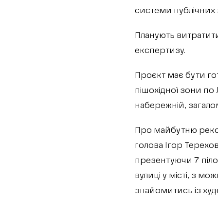
системи публічних з
Планують витратити
експертизу.
Проєкт має бути го
пішохідної зони по
набережній, загало
Про майбутню реко
голова Ігор Терехов
презентуючи 7 пілот
вулиці у місті, з м
знайомитись із худ