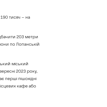
190 тисяч – на
едбачити 203 метри
зони по Лопанській
ський міський
 вересні 2023 року,
ає перші пішохідні
 місцевих кафе або