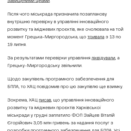
завищеними цінами
.
Після чого міськрада призначила позапланову
внутрішню перевірку в управлінні інноваційного
розвитку та іміджевих проєктів, яке очолювала на той
момент Грецька-Миргородська, що
тривала
з 13 по
19 липня.
За результатами перевірки управління
ліквідували
, а
Грецьку-Миргородську звільнили.
Щодо закупівель програмного забезпечення для
БПЛА, то ХАЦ повідомив про цю закупівлю ще взимку.
Зокрема, ХАЦ
писав
, що управління інноваційного
розвитку та іміджевих проєктів Харківської
міськради у грудні заплатило ФОП Зайцев Віталій
Єгорійович 3,05 млн гривень за надання послуг з
розробки програмного забезпечення для БПЛА. Усі