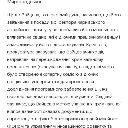
Миргородської.
Щодо Зайцева, то в окремій думці написано, що його
звільнення з посади в.о. ректора Харківського
авіаційного інституту не позбавляє його можливості
впливати на свідків, які є діючими працівниками вишу і
знаходилися у його підпорядкуванні. Крім того,
прокуратура вказувала, що Зайцев вчиняє дії,
направлені на перешкоджання кримінальному
провадженню (скасування наказу, на підставі якого
було створено експертну комісію з діючих
працівників університету для проведення
дослідження програмного забезпечення БПЛА),
складає завідомо неправдиві документи. Слідчий
зазначає, що Зайцев з метою уникнення кримінальної
відповідальності складає документи, що
спростовують факт безтоварних операцій між його
ФОПом та Управлінням інноваційного розвитку та