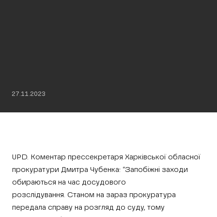
27.11.2023
UPD. Коментар прессекретаря Харківської обласної
прокуратури Дмитра Чубенка: “Запобіжні заходи
обираються на час досудового
розслідування. Станом на зараз прокуратура
передала справу на розгляд до суду, тому