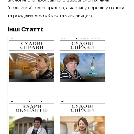
аналогічного програмного забезпечення, яким
“поділився” з міськрадою, а частину перевів у готівку
та розділив між собою та чиновницею.
Інші Статті:
Суд не дозволив
Штраф 170 000
Грецькій-
гривень – вирок
Миргородській
першій заступниці
поновитися на
Вовчанського
роботу до
міського голови,
Харківської
яку підозрювали
міськради
у державній зраді
Стали відомі
Справа про
імена колишньої
закупку
голови сільради,
Харківською
яку підозрюють у
міськрадою
підготовці
програмного