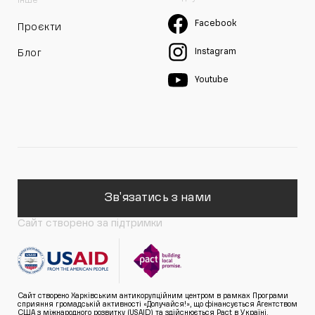
Інше
Facebook
Проєкти
Instagram
Блог
Youtube
Зв'язатись з нами
Сайт створено за підтримки
Сайт створено Харківським антикорупційним центром в рамках Програми
сприяння громадській активності «Долучайся!», що фінансується Агентством
США з міжнародного розвитку (USAID) та здійснюється Pact в Україні.