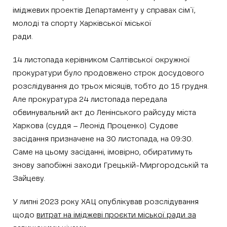
іміджевих проектів Департаменту у справах сім`ї,
молоді та спорту Харківської міської
рад
14 листопада керівником Салтівської окружної
прокуратури було продовжено строк досудового
розслідування до трьох місяців, тобто до 15 грудня.
Але прокуратура 24 листопада передала
обвинувальний акт до Ленінського райсуду міста
Харкова (суддя – Леонід Проценко). Судове
засідання призначене на 30 листопада, на 09:30.
Саме на цьому засіданні, імовірно, обиратимуть
знову запобіжні заходи Грецькій-Миргородській та
Зайцеву.
У липні 2023 року ХАЦ опублікував розслідування
щодо
витрат на іміджеві проєкти міської ради за