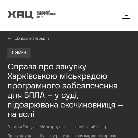
До всіх матеріалів
Новини
Справа про закупку
Харківською міськрадою
програмного забезпечення
для БПЛА – у суді,
підозрювана ексчиновниця –
на волі
Вікторія Грецька-Миргородська
запобіжний захід
Прокуратура
сбу
суд
управління іміджевих проєктів