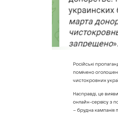
Російські пропаган
помічено оголошен
чистокровних украї
Насправді, це вияви
онлайн-сервісу з п
– брудна кампанія 