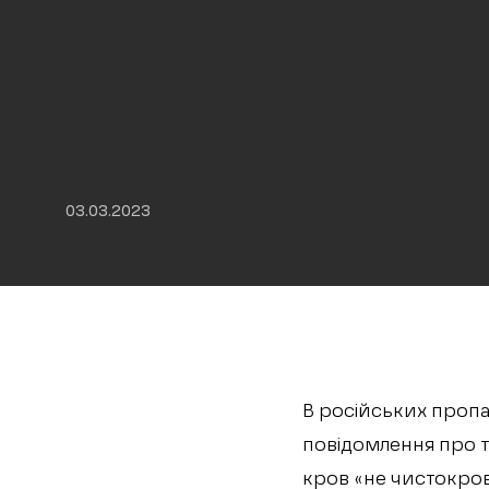
03.03.2023
В російських проп
повідомлення про т
кров «не чистокров