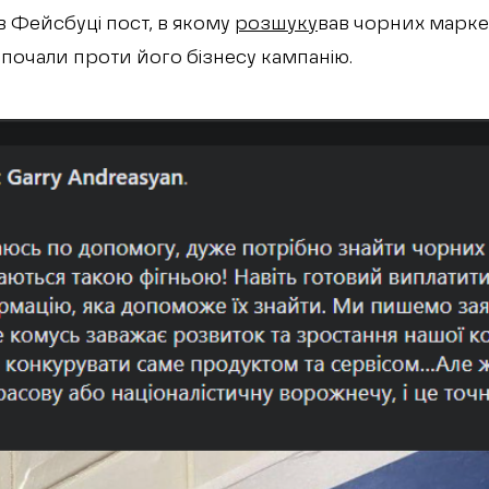
в Фейсбуці пост, в якому
розшуку
вав чорних марке
зпочали проти його бізнесу кампанію.