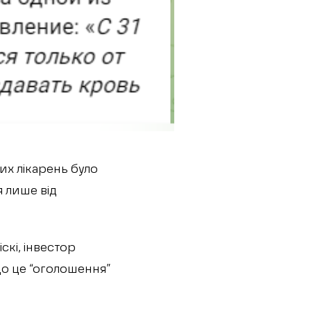
их лікарень було
 лише від
скі, інвестор
що це “оголошення”