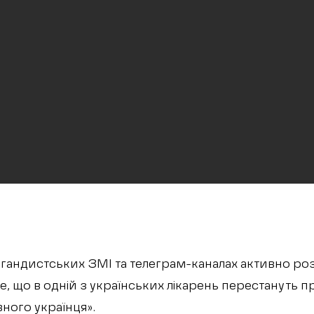
агандистських ЗМІ та телеграм-каналах активно р
е, що в одній з українських лікарень перестануть
ного українця».