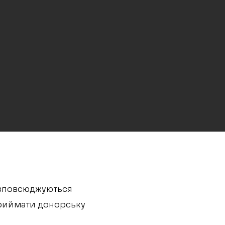
озповсюджуються
 приймати донорську