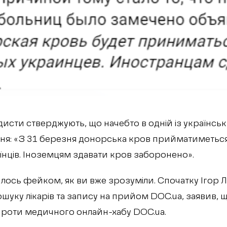
дисти стверджують, що начебто в одній із українськ
ня: «З 31 березня донорська кров прийматиметься
нців. Іноземцям здавати кров заборонено».
лось фейком, як ви вже зрозуміли. Спочатку Ігор Лі
ошуку лікарів та запису на прийом DOC.ua, заявив, 
проти медичного онлайн-хабу DOC.ua.