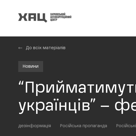
До всіх матеріалів
Новини
“Прийматимуть
українців” – ф
дезінформація
Російська пропаганда
Російськ