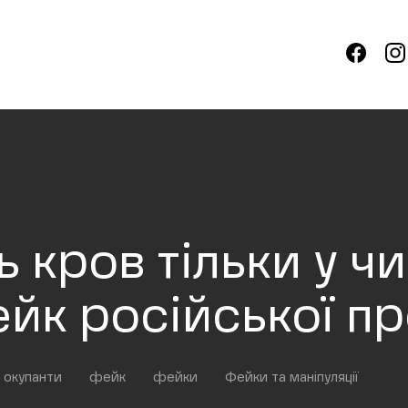
 кров тільки у ч
ейк російської п
і окупанти
фейк
фейки
Фейки та маніпуляції