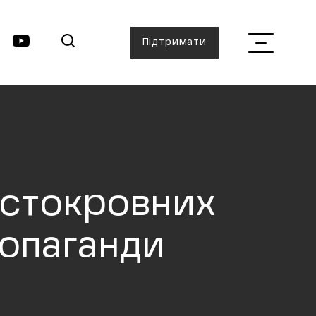
Підтримати
истокровних
ропаганди