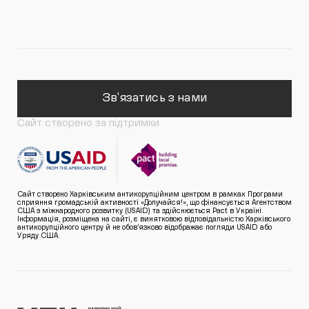
Зв'язатись з нами
Сайт створено за підтримки
Сайт створено Харківським антикорупційним центром в рамках Програми
сприяння громадській активності «Долучайся!», що фінансується Агентством
США з міжнародного розвитку (USAID) та здійснюється Pact в Україні.
Інформація, розміщена на сайті, є винятковою відповідальністю Харківського
антикорупційного центру й не обов’язково відображає погляди USAID або
Уряду США.