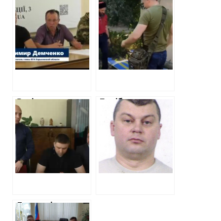
призначили
посібнику
сепаратиста з
російських
Харкова
окупантів у
заступником
Шевченково,
гауляйтера
повідомили про
Ганчева.
підозру за наругу
Подробиці
над Гербом
біографії
України
Засідання
Посібники
колаборантів у
російських
Куп’янську: сталі
окупантів на
відомі учасники
Харківщині. Ізюм
заходу
та Вовчанськ.
Делегація
депутатів