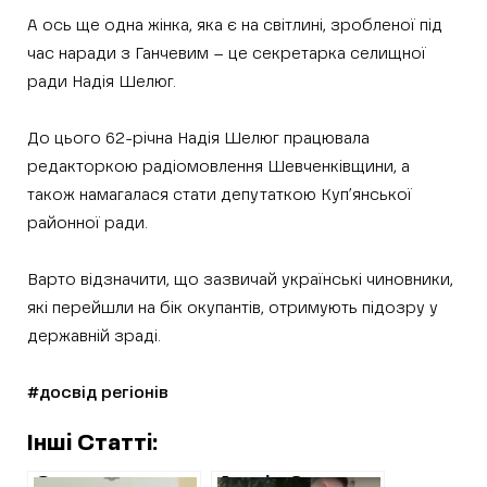
А ось ще одна жінка, яка є на світлині, зробленої під
час наради з Ганчевим – це секретарка селищної
ради Надія Шелюг.
До цього 62-річна Надія Шелюг працювала
редакторкою радіомовлення Шевченківщини, а
також намагалася стати депутаткою Куп’янської
районної ради.
Варто відзначити, що зазвичай українські чиновники,
які перейшли на бік окупантів, отримують підозру у
державній зраді.
#досвід регіонів
Інші Статті:
Окупанти
Андрію Стрижку,