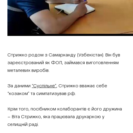
Стрижко родом з Самарканду (Узбекістан). Він був
зареєстрований як ФОП, займався виготовленням
металевих виробів.
За даними
“Суспільне”
, Стрижко вважає себе
“козаком” та симпатизував рф.
Крім того, посібником колаборантів є його дружина
– Віта Стрижко, яка працювала друкаркою у
селищній раді.