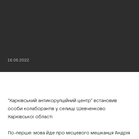
16.06.2022
“Харківський антикорупційний центр” встановив
особи колаборантів у селищі Шевченково
Харківської області.
По-перше: мова йде про місцевого мешканця Андрія