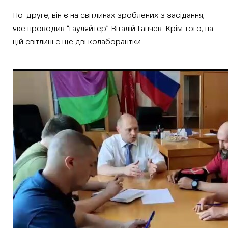
По-друге, він є на світлинах зроблених з засідання,
яке проводив “гауляйтер”
Віталій Ганчев
. Крім того, на
цій світлині є ще дві колаборантки.