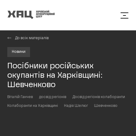
До всіх матеріалів
Новини
Посібники російських
окупантів на Харківщині:
Шевченково
Віталій Ганчев
досвід регіонів
Досвід регіонів колаборанти
Колаборанти на Харківщині
Надія Шелюг
Шевченково