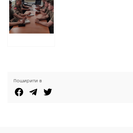
держдуми росії
приїхала на
окуповані
території
Харківської
області
переводити
школи на свої
освітні програми
Поширити в