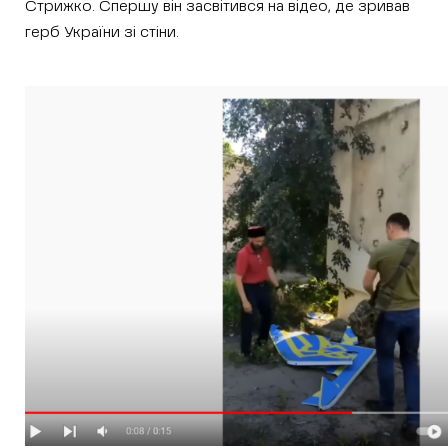
Стрижко. Спершу він засвітився на відео, де зривав
герб України зі стіни.