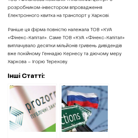
розробником-інвестором впровадження
Електронного квитка на транспорт у Харкові.
Раніше ця фірма повністю належала ТОВ «КУА
«Фінекс-Капітал». Саме ТОВ «КУА «Фінекс-Капітал»
виплачувало десятки мільйонів гривень дивідендів
вже покійному Геннадію Кернесу та діючому меру
Харкова – Ігорю Терехову.
Інші Статті:
Незважаючи на
Як впливають
війну, громада на
антиросійські
Харківщині,
санкції: підбірка
замовляє
ХАЦ, частина 6
послуги з
озеленення