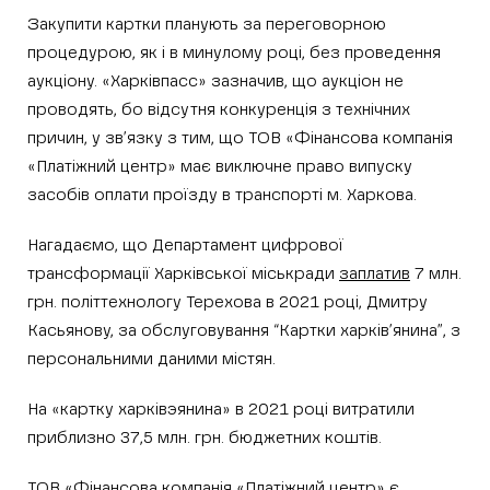
Закупити картки планують за переговорною
процедурою, як і в минулому році, без проведення
аукціону. «Харківпасс» зазначив, що аукціон не
проводять, бо відсутня конкуренція з технічних
причин, у зв’язку з тим, що ТОВ «Фінансова компанія
«Платіжний центр» має виключне право випуску
засобів оплати проїзду в транспорті м. Харкова.
Нагадаємо, що Департамент цифрової
трансформації Харківської міськради
заплатив
7 млн.
грн. політтехнологу Терехова в 2021 році, Дмитру
Касьянову, за обслуговування “Картки харків’янина”, з
персональними даними містян.
На «картку харківэянина» в 2021 році витратили
приблизно 37,5 млн. грн. бюджетних коштів.
ТОВ «Фінансова компанія «Платіжний центр» є