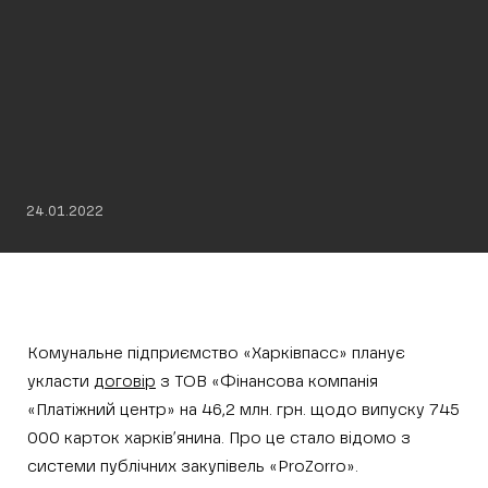
24.01.2022
Комунальне підприємство «Харківпасс» планує
укласти
договір
з ТОВ «Фінансова компанія
«Платіжний центр» на 46,2 млн. грн. щодо випуску 745
000 карток харків’янина. Про це стало відомо з
системи публічних закупівель «ProZorro».