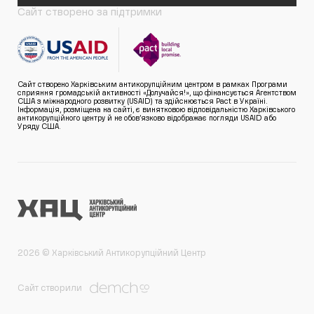
Сайт створено за підтримки
Сайт створено Харківським антикорупційним центром в рамках Програми
сприяння громадській активності «Долучайся!», що фінансується Агентством
США з міжнародного розвитку (USAID) та здійснюється Pact в Україні.
Інформація, розміщена на сайті, є винятковою відповідальністю Харківського
антикорупційного центру й не обов’язково відображає погляди USAID або
Уряду США.
2026 © Харківський Антикорупційний Центр
Сайт створили