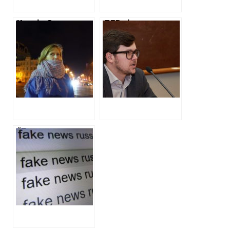
Ксенія Семенова:
ДБР підтверджує
«Вигоду від
російське
збільшення
громадянство
велосипедистів
Мальованого, про
на дорогах
яке писав ХАЦ
отримують усі — і
ті хто їздить
велосипедом, і ті
хто не їздить»
“Терехов загнав
дітей у метро”:
ХАЦ спростовує
новий фейк