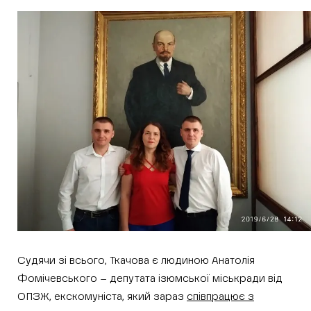
Судячи зі всього, Ткачова є людиною Анатолія
Фомічевського – депутата ізюмської міськради від
ОПЗЖ, екскомуніста, який зараз
співпрацює з