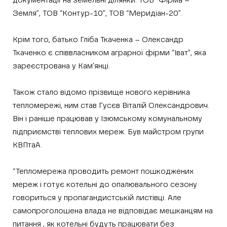
документації на земельні ділянки: ТОВ “Фірма –
Земля”, ТОВ “Контур-10”, ТОВ “Меридіан-20”.
Крім того, батько Гліба Ткаченка – Олександр
Ткаченко є співвласником аграрної фірми “Іват”, яка
зареєстрована у Кам’янці.
Також стало відомо прізвище нового керівника
тепломережі, ним став Гусєв Віталій Олександрович.
Він і раніше працював у Ізюмському комунальному
підприємстві теплових мереж. Був майстром групи
КВПтаА.
“Тепломережа проводить ремонт пошкоджених
мереж і готує котельні до опалювального сезону
говориться у пропагандистській листівці. Але
самопроголошена влада не відповідає мешканцям на
питання , як котельні будуть працювати без