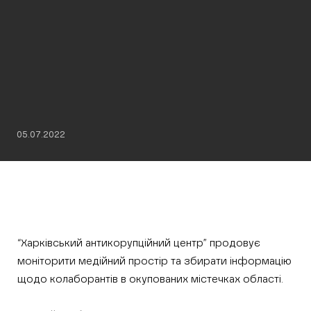
05.07.2022
“Харківський антикорупційний центр” продовує
моніторити медійний простір та збирати інформацію
щодо колаборантів в окупованих містечках області.