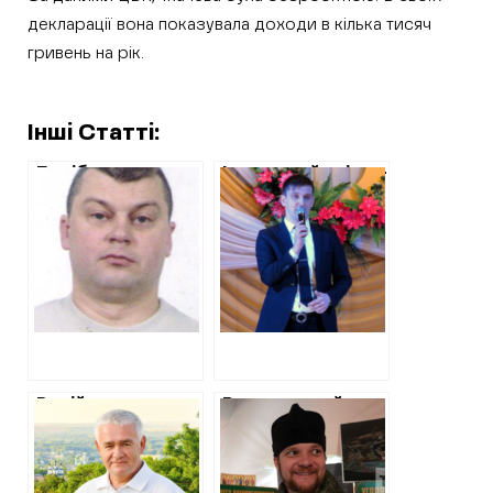
декларації вона показувала доходи в кілька тисяч
гривень на рік.
Інші Статті:
Посібники
Ізюмський співак-
російських
колаборант
окупантів на
отримав підозру
Харківщині. Ізюм
за організацію в
та Вовчанськ.
місті під час
окупації
святкування дня
російського
прапора
Російському
В окупований
гауляйтеру Ізюма
Ізюм приїхав
оголосили третю
священник РПЦ –
підозру: на цей
ексміліціонер,