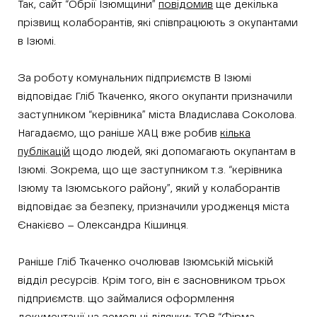
Так, сайт “Обрії Ізюмщини”
повідомив
ще декілька
прізвищ колаборантів, які співпрацюють з окупантами
в Ізюмі.
За роботу комунальних підприємств В Ізюмі
відповідає Гліб Ткаченко, якого окупанти призначили
заступником “керівника” міста Владислава Соколова.
Нагадаємо, що раніше ХАЦ вже робив
кілька
публікацій
щодо людей, які допомагають окупантам в
Ізюмі. Зокрема, що ще заступником т.з. “керівника
Ізюму та Ізюмського району”, який у колаборантів
відповідає за безпеку, призначили уродженця міста
Єнакієво – Олександра Кішинця.
Раніше Гліб Ткаченко очолював Ізюмській міській
відділ ресурсів. Крім того, він є засновником трьох
підприємств. що займалися оформлення