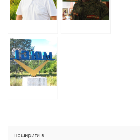
раз за передачу
який роками
банківських
освячував
автівок та зброї
військову техніку
окупантам
та навчав
танкістів
Хто допомагає
російським
окупантам у
Ізюмі: частина 3
Поширити в