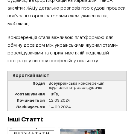
будівництва фортифікацій на Харківщині. Також
аналітик ХАЦу детально розповів про судові процеси,
пов’язані з організаторами схем ухилення від
мобілізації.
Конференція стала важливою платформою для
обміну досвідом між українськими журналістами-
розслідувачами та сприятиме їхній подальшій
інтеграції у світову професійну спільноту.
Короткий вміст
Подія
Всеукраїнська конференція
журналістів-розслідувачів
Розташування
Київ
,
Починається
12.09.2024
Закінчується
14.09.2024
Інші Статті:
Резонансні
Громада на