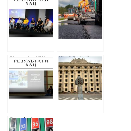
розслідування та
Харківщині
їх вплив.
продовжує
Журналіст ХАЦ
задорого
Павло Новик
замовляти
виступив на
ремонт доріг
конференції
розслідувачів
(ФОТО)
Журналіст ХАЦ
Ще 2,5 мільйона
розкрив реакцію
витратила
обласної та
Харківська ОВА на
міської влади на
послуги з
публікації Центру
просування, піару,
дизайну та
створення
контенту
Закупівлі палива
на Харківщині