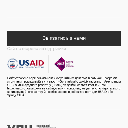
Зв'язатись з нами
Сайт створено за підтримки
Сайт створено Харківським антикорупційним центром в рамках Програми
сприяння громадській активності «Долучайся!», що фінансується Агентством
США з міжнародного розвитку (USAID) та здійснюється Pact в Україні.
Інформація, розміщена на сайті, є винятковою відповідальністю Харківського
антикорупційного центру й не обов’язково відображає погляди USAID або
Уряду США.