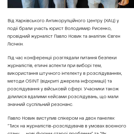
Від Харківського Антикорупційного Центру (ХАЦ) у
події брали участь юрист Володимир Рисенко,
провідний журналіст Павло Новик та аналітик Євген
Лісічкін.
Під час конференції розглядали питання безпеки
журналістів, етичні аспекти при виборі тем,
використання штучного інтелекту в розслідуваннях,
методи OSINT (відкриті джерела інформації) та
розслідування у військовій сфері. Учасники також
ділилися вдалими кейсами розслідувань, що мали
значний суспільний резонанс.
Павло Новик виступив спікером на двох панелях:
“Тиск на журналістів-розслідувачів в умовах воєнного
стану — нові форми старої проблеми” та “Як