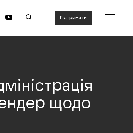
Підтримати
дміністрація
 тендер щодо