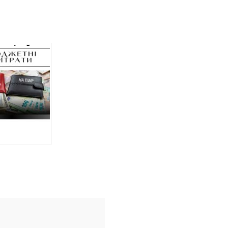
а мільйона
р для
вської
ної
кової
страції