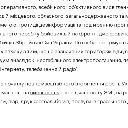
, оперативного, всебічного і об’єктивного висвітленн
одій місцевого, обласного, загальнодержавного та
з метою протидії дезінформації та поширенню про
льного перебігу бойових дій на фронті, дискредитац
 бійців Збройних Сил України. Потреба інформуват
 зв’язку з тим, що на зазначених територіях відчу
ум внаслідок нестабільного електропостачання, пе
 Інтернету, телебачення й радіо”.
із початку повномасштабного вторгнення росії в У
2 млн грн на
висвітлення
своєї діяльності у ЗМІ, на р
и, піар, друк фотоальбомів, послуги із графічного ди