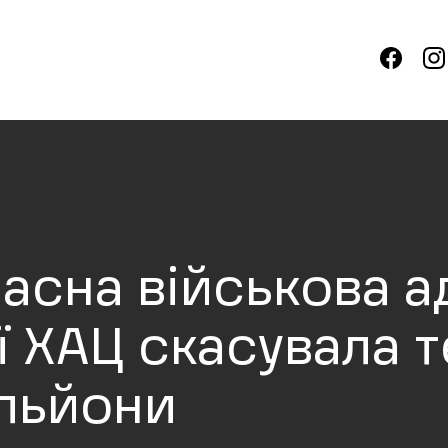
асна військова а
ії ХАЦ скасувала
ільйони