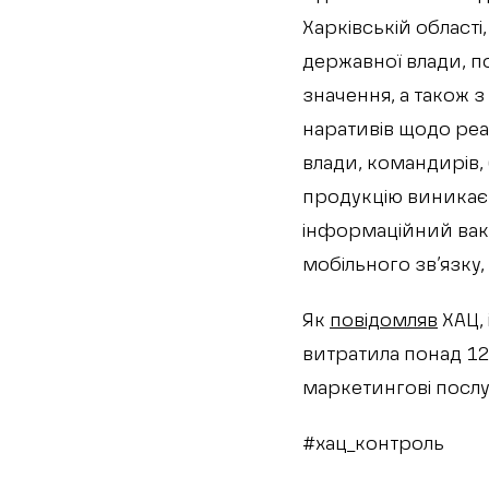
Харківській області
державної влади, п
значення, а також 
наративів щодо реа
влади, командирів,
продукцію виникає у
інформаційний ваку
мобільного зв’язку,
Як
повідомляв
ХАЦ, 
витратила понад 1
маркетингові послуг
#хац_контроль