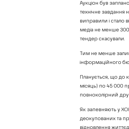
Аукціон був заплан
технічне завдання 
виправили і стало в
медіа не менше 300
тендер скасували.
Тим не менше зали
інформаційного бюл
Планується, що до 
місяць) по 45 000 
повноколірний друк 
Як запевняють у ХО
деокупованих та пр
відновлення життєді