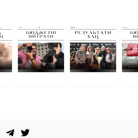
Ц на
Стало відомо ще
Після
Ще дв
про 2 мільйони,
розслідування
на піа
які пішли на піар
ХАЦ у Харківській
Харкі
ження
Харківської
міськраді
облас
обласної
призначили аудит
війсь
військової
щодо витрат на
адміні
адміністрації
іміджеві проєкти