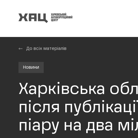
До всіх матеріалів
Новини
Харківська обл
після публікац
піару на два м