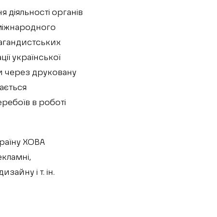
я діяльності органів
 міжнародного
пагандистських
ії української
и через друковану
вається
ребоїв в роботі
країну ХОВА
екламні,
зайну і т. ін.