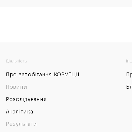
Діяльність
Ін
Про запобігання КОРУПЦІЇ:
П
Новини
Б
Розслідування
Аналітика
Результати