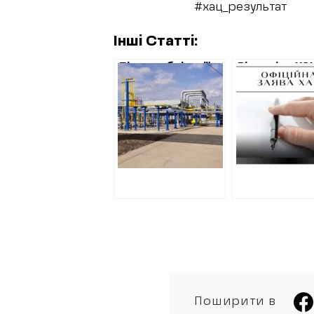
#хац_результат
Інші Статті:
Після публікації
Відповідь ХА
ХАЦ,
заяву ХОВА
“Шебелинкагазвидобування”
стосовно
відмінила
“розповсюд
закупівлі на 4
неправдивої
мільйони
інформації”
сувенірів,
коштовного
смартфону та
організацію свят
Поширити в