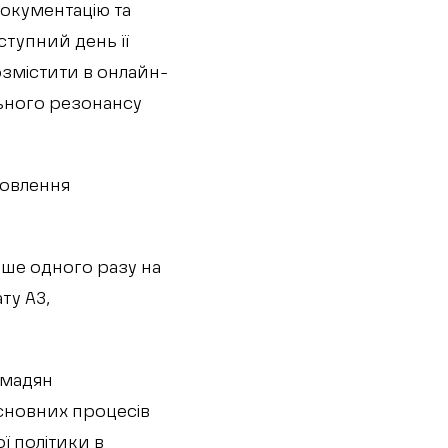
документацію та
ступний день її
озмістити в онлайн-
льного резонансу
товлення
нше одного разу на
ту А3,
омадян
сновних процесів
ї політики в