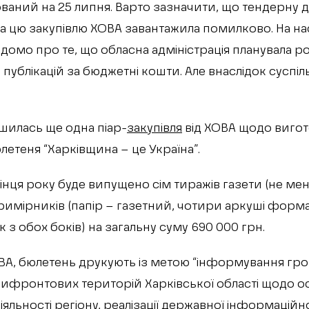
ований на 25 липня. Варто зазначити, що тендерну 
на цю закупівлю ХОВА завантажила помилково. На на
ідомо про те, що обласна адміністрація планувала р
 публікацій за бюджетні кошти. Але внаслідок суспі
шилась ще одна піар-
закупівля
від ХОВА щодо виго
етеня “Харківщина – це Україна”.
кінця року буде випущено сім тиражів газети (не ме
примірників (папір – газетний, чотири аркуші форма
з обох боків) на загальну суму 690 000 грн.
ВА, бюлетень друкують із метою “інформування гр
ифронтових територій Харківської області щодо о
яльності регіону, реалізації державної інформаційно