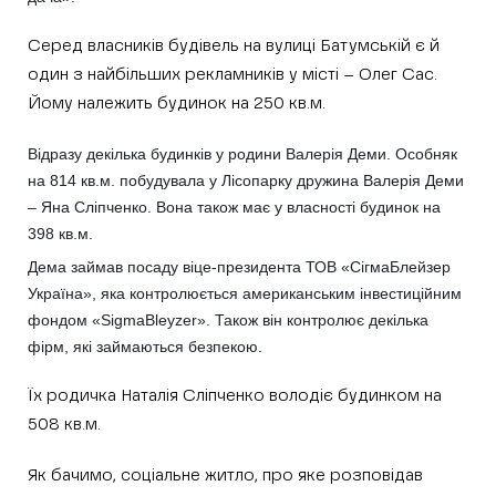
Серед власників будівель на вулиці Батумській є й
один з найбільших рекламників у місті – Олег Сас.
Йому належить будинок на 250 кв.м.
Відразу декілька будинків у родини Валерія Деми. Особняк
на 814 кв.м. побудувала у Лісопарку дружина Валерія Деми
– Яна Сліпченко. Вона також має у власності будинок на
398 кв.м.
Дема займав посаду віце-президента ТОВ «СігмаБлейзер
Україна», яка контролюється американським інвестиційним
фондом «SigmaBleyzer». Також він контролює декілька
фірм, які займаються безпекою.
Їх родичка Наталія Сліпченко володіє будинком на
508 кв.м.
Як бачимо, соціальне житло, про яке розповідав