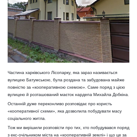
Частина харківського Лісопарку, яка зараз називається
вулицею Батумською, була роздана та забудована майже
повністю за «кооперативною схемою». Саме поряд з цією
вулицею й розташований маєток нардепа Михайла Добкіна.
Останній дуже переконливо розповідає про користь
«кооперативної схеми», яка дозволила побудувати масу
соціального житла.
Тож ми вирішили розповісти про тих, хто побудувався поряд
з екс-очільником міста на «кооперативній землі» і що це за