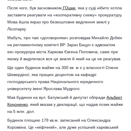
Після чого, був засновником
ГОшки
, яка у суді нібито хотіла
заставити реагувати на «кооперативну схему» прокуратуру.
Мова йшла якраз про безкоштовне виділення землі у
Лісопарку
Мабуть, про такі «договорняки» розповідав Михайло Добкін
на регламентному комітеті ВР. Зараз Бацун є адвокатом
екс-прокурора міста Харкова Євгена Поповича, саме при
якому й виділялася вся ця земля й який на це не реагував.
Ще один будинок майже на 300 кв. м є у власності Олени
Шевердіної, яка працює доцентом на кафедрі
господарського права Національного юридичного
університету імені Ярослава Мудрого.
Мав будинок на вул. Батумській й депутат облради
Альберт
Кононенко
, який вказав у декларації, що надав позик майже
на 5 млн. дол.
Будинок площею 178 кв.м. записаний на Олександра
Коровкіна. Це «міфічний», але дуже успішний харківський