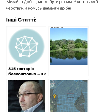
Михайло Добкін, може бути різним. У когось хліб
черствий, а комусь діаманти дрібні.
Інші Статті:
ТОП-5
ХАРКІВСЬКИХ
НАРДЕПІВ-
ЗЕМЛЕВЛАСНИКІВ
815 гектарів
безкоштовно – як
працює
В ГОТЕЛІ
Нова перевірка
харківська
«НАЦІОНАЛЬ»,
самобудів у
«кооперативна
ХАРКІВСЬКІЙ
Лісопарку: мерія
схема»
МІСЬКРАДІ ТА
перевірить
ПРИВАТНИХ
ділянку
БУДИНКАХ
адвокатки