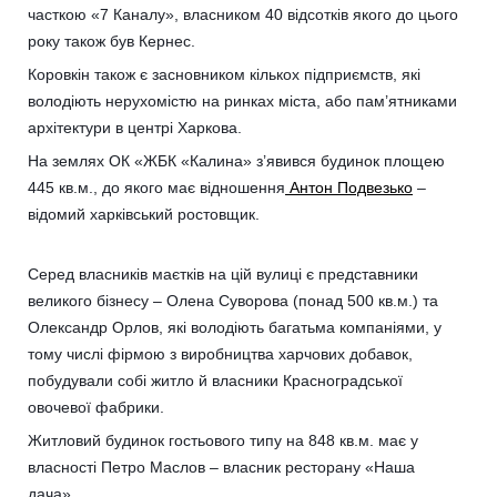
часткою «7 Каналу», власником 40 відсотків якого до цього
року також був Кернес.
Коровкін також є засновником кількох підприємств, які
володіють нерухомістю на ринках міста, або пам’ятниками
архітектури в центрі Харкова.
На землях ОК «ЖБК «Калина» з’явився будинок площею
445 кв.м., до якого має відношення
Антон Подвезько
–
відомий харківський ростовщик.
Серед власників маєтків на цій вулиці є представники
великого бізнесу – Олена Суворова (понад 500 кв.м.) та
Олександр Орлов, які володіють багатьма компаніями, у
тому числі фірмою з виробництва харчових добавок,
побудували собі житло й власники Красноградської
овочевої фабрики.
Житловий будинок гостьового типу на 848 кв.м. має у
власності Петро Маслов – власник ресторану «Наша
дача».