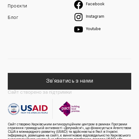
Facebook
Проєкти
Instagram
Блог
Youtube
Зв'язатись з нами
Сайт створено за підтримки
Сайт створено Харківським антикорупційним центром в рамках Програми
сприяння громадській активності «Долучайся!», що фінансується Агентством
США з міжнародного розвитку (USAID) та здійснюється Pact в Україні.
Інформація, розміщена на сайті, є винятковою відповідальністю Харківського