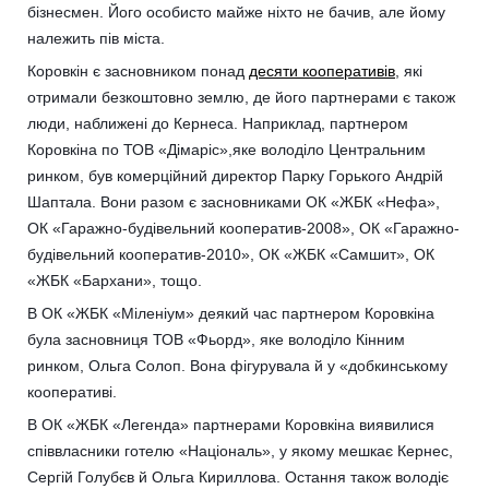
бізнесмен. Його особисто майже ніхто не бачив, але йому
належить пів міста.
Коровкін є засновником понад
десяти кооперативів
, які
отримали безкоштовно землю, де його партнерами є також
люди, наближені до Кернеса. Наприклад, партнером
Коровкіна по ТОВ «Дімаріс»,яке володіло Центральним
ринком, був комерційний директор Парку Горького Андрій
Шаптала. Вони разом є засновниками ОК «ЖБК «Нефа»,
ОК «Гаражно-будівельний кооператив-2008», ОК «Гаражно-
будівельний кооператив-2010», ОК «ЖБК «Самшит», ОК
«ЖБК «Бархани», тощо.
В ОК «ЖБК «Міленіум» деякий час партнером Коровкіна
була засновниця ТОВ «Фьорд», яке володіло Кінним
ринком, Ольга Солоп. Вона фігурувала й у «добкинському
кооперативі.
В ОК «ЖБК «Легенда» партнерами Коровкіна виявилися
співвласники готелю «Національ», у якому мешкає Кернес,
Сергій Голубєв й Ольга Кириллова. Остання також володіє