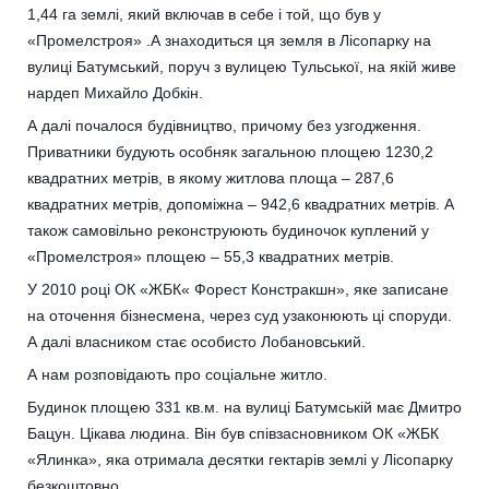
1,44 га землі, який включав в себе і той, що був у
«Промелстроя» .А знаходиться ця земля в Лісопарку на
вулиці Батумський, поруч з вулицею Тульської, на якій живе
нардеп Михайло Добкін.
А далі почалося будівництво, причому без узгодження.
Приватники будують особняк загальною площею 1230,2
квадратних метрів, в якому житлова площа – 287,6
квадратних метрів, допоміжна – 942,6 квадратних метрів. А
також самовільно реконструюють будиночок куплений у
«Промелстроя» площею – 55,3 квадратних метрів.
У 2010 році ОК «ЖБК« Форест Констракшн», яке записане
на оточення бізнесмена, через суд узаконюють ці споруди.
А далі власником стає особисто Лобановський.
А нам розповідають про соціальне житло.
Будинок площею 331 кв.м. на вулиці Батумській має Дмитро
Бацун. Цікава людина. Він був співзасновником ОК «ЖБК
«Ялинка», яка отримала десятки гектарів землі у Лісопарку
безкоштовно.