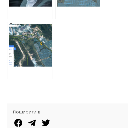
ТРИВАЮТЬ
Кернеса та
ОБШУКИ ЧЕРЕЗ
Добкіна – Юлії
«КООПЕРАТИВНУ
Плєтньової
СХЕМУ»
Земельна схема з
“атошниками”:
справа ЖБК
“Патріот”
Поширити в