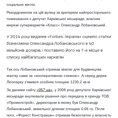
соціальне житло.
Рекордсменом на цій вулиці за критерієм найпросторнішого
помешкання є депутат Харківської міськради, власник
мережі супермаркетів «Класс» Олександр Лобановський.
У 2014 році видання «Forbes-Україна» оцінило статки
бізнесмена Олександра Лобановського в 40
мільйонів доларів, і поставило його на 7-е місце в
списку найбагатших харків’ян.
Так ось Лобановський отримав землю для будівництва
маєтку саме за «кооперативною схемою». А серед дерев
Лісопарку з’явився особняк площею 1230,2 кв.м.
За даними сайту
«057.ua»
, у 2008 році депутати Харківської
міськради анулювали рішення про передачу в оренду ТОВ
«Промелстрой», директором в якому був Олександр
Лобановський, земельної ділянки площею 0,66 га. Після
чого, «Форест Констракшн» отримав безоплатно у власність