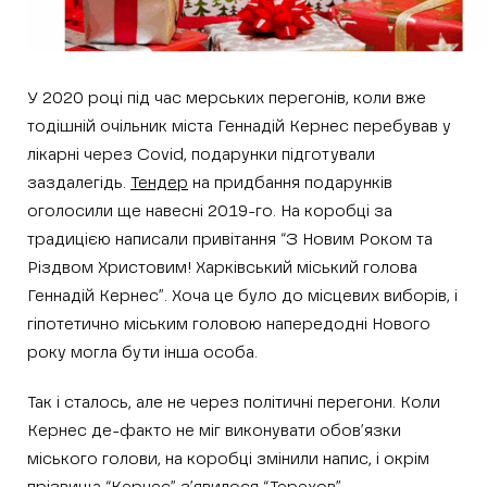
У 2020 році під час мерських перегонів, коли вже
тодішній очільник міста Геннадій Кернес перебував у
лікарні через Covid, подарунки підготували
заздалегідь.
Тендер
на придбання подарунків
оголосили ще навесні 2019-го. На коробці за
традицією написали привітання “З Новим Роком та
Різдвом Христовим! Харківський міський голова
Геннадій Кернес”. Хоча це було до місцевих виборів, і
гіпотетично міським головою напередодні Нового
року могла бути інша особа.
Так і сталось, але не через політичні перегони. Коли
Кернес де-факто не міг виконувати обов’язки
міського голови, на коробці змінили напис, і окрім