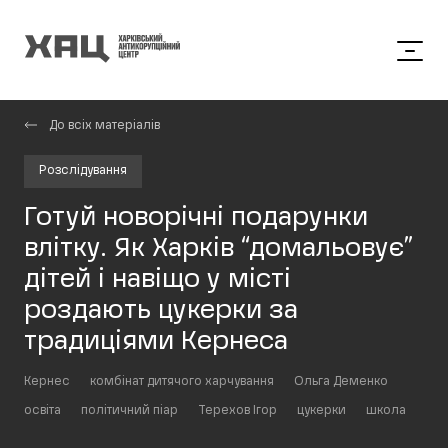
До всіх матеріалів
Розслідування
Готуй новорічні подарунки
влітку. Як Харків “домальовує”
дітей і навіщо у місті
роздають цукерки за
традиціями Кернеса
Кернес
комбінат дитячого харчування
Ольга Деменко
освіта
політичний піар
Терехов Ігор
цукерки
школа