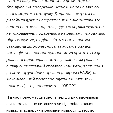
“Метою закупівлі є привітання дітей, тоді як
брендування подарунків іменем мера не має до
цього жодного стосунку. Додаткові витрати на
дизайн та друк є неефективним використанням
коштів платників податків, адже їх спрямовують не
на покращення подарунка, а на рекламу чиновника.
Підсумовуючи, ця діяльність є порушенням
стандартів доброчесності та містить ознаки
корупційних правопорушень. Хоча притягнути до
реальної відповідальності в українських реаліях
складно, системний громадський тиск, звернення
до антикорупційних органів (зокрема НАЗК) та
максимальний розголос здатні змінити таку
практику”, – підкреслюють в “ОПОРІ”.
Під час повномасштабної війни до цих закупівель
з’явилося й інше питання: а чи відповідає замовлена
кількість подарунків реальній кількості дітей, які