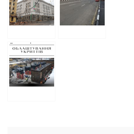
Харківська
міськрада освоїла
200 мільйонів під
час бойових дій
Перша підземна
школа у Харкові:
ідея, реалізація
та ігнорування
законодавства