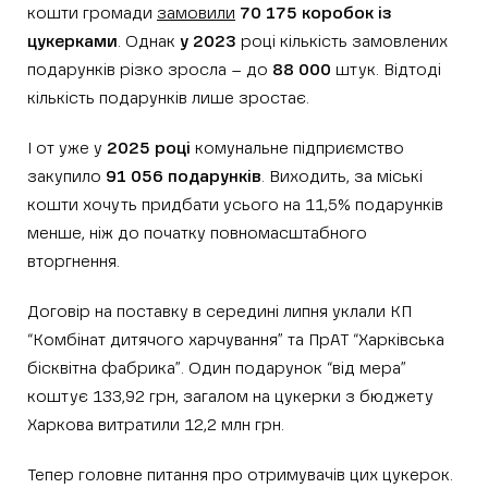
кошти громади
замовили
70 175 коробок із
цукерками
. Однак
у 2023
році кількість замовлених
подарунків різко зросла – до
88 000
штук. Відтоді
кількість подарунків лише зростає.
І от уже у
2025 році
комунальне підприємство
закупило
91 056 подарунків
. Виходить, за міські
кошти хочуть придбати усього на 11,5% подарунків
менше, ніж до початку повномасштабного
вторгнення.
Договір на поставку в середині липня уклали КП
“Комбінат дитячого харчування” та ПрАТ “Харківська
бісквітна фабрика”. Один подарунок “від мера”
коштує 133,92 грн, загалом на цукерки з бюджету
Харкова витратили 12,2 млн грн.
Тепер головне питання про отримувачів цих цукерок.