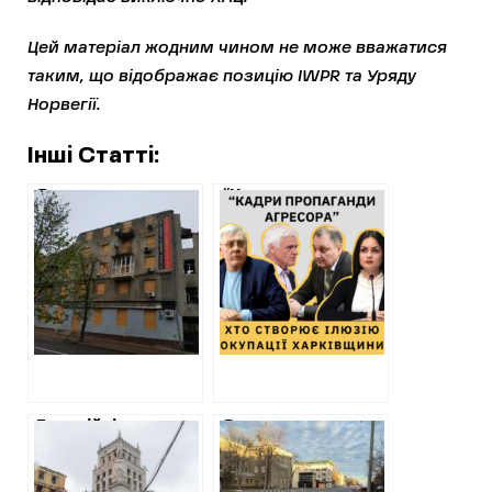
Цей матеріал жодним чином не може вважатися
таким, що відображає позицію IWPR та Уряду
Норвегії.
Інші Статті:
Знесення
“Кадри
будинків після
пропаганди
російських
агресора”: хто
обстрілів у
створює ілюзію
Харкові: перше
окупації
рішення влади
Харківщини
обернулось
скандалом
Енергійні
Знищення
менеджери для
трамваю на
Терехова
Весніна: як