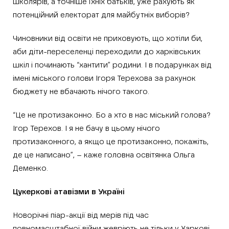
школярів, а точніше їхніх батьків, уже рахують як
потенційний електорат для майбутніх виборів?
Чиновники від освіти не приховують, що хотіли би,
аби діти-переселенці переходили до харківських
шкіл і починають “хантити” родини. І в подарунках від
імені міського голови Ігоря Терехова за рахунок
бюджету не вбачають нічого такого.
“Це не протизаконно. Бо а хто в нас міський голова?
Ігор Терехов. І я не бачу в цьому нічого
протизаконного, а якщо це протизаконно, покажіть,
де це написано”, – каже головна освітянка Ольга
Деменко.
Цукеркові атавізми в Україні
Новорічні піар-акції від мерів під час
повномасштабної війни жевріють не тільки у Харкові.