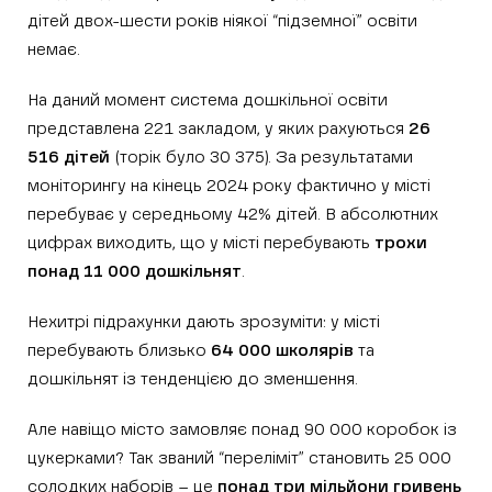
дітей двох-шести років ніякої “підземної” освіти
немає.
На даний момент система дошкільної освіти
представлена 221 закладом, у яких рахуються
26
516 дітей
(торік було 30 375). За результатами
моніторингу на кінець 2024 року фактично у місті
перебуває у середньому 42% дітей. В абсолютних
цифрах виходить, що у місті перебувають
трохи
понад 11 000 дошкільнят
.
Нехитрі підрахунки дають зрозуміти: у місті
перебувають близько
64 000 школярів
та
дошкільнят із тенденцією до зменшення.
Але навіщо місто замовляє понад 90 000 коробок із
цукерками? Так званий “переліміт” становить 25 000
солодких наборів – це
понад три мільйони гривень