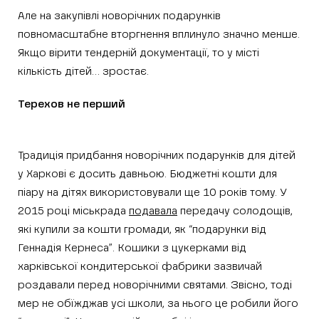
Але на закупівлі новорічних подарунків
повномасштабне вторгнення вплинуло значно менше.
Якщо вірити тендерній документації, то у місті
кількість дітей… зростає.
Терехов не перший
Традиція придбання новорічних подарунків для дітей
у Харкові є досить давньою. Бюджетні кошти для
піару на дітях використовували ще 10 років тому. У
2015 році міськрада
подавала
передачу солодощів,
які купили за кошти громади, як “подарунки від
Геннадія Кернеса”. Кошики з цукерками від
харківської кондитерської фабрики зазвичай
роздавали перед новорічними святами. Звісно, тоді
мер не обїжджав усі школи, за нього це робили його