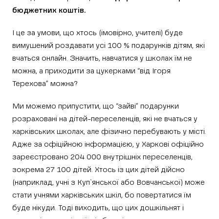
бюджетних коштів.
І це за умови, що хтось (імовірно, учителі) буде
вимушений роздавати усі 100 % подарунків дітям, які
вчаться онлайн. Значить, навчатися у школах їм не
можна, а приходити за цукерками “від Ігоря
Терехова” можна?
Ми можемо припустити, що “зайві” подарунки
розраховані на дітей-переселенців, які не вчаться у
харківських школах, але фізично перебувають у місті.
Адже за офіційною інформацією, у Харкові офіційно
зареєстровано 204 000 внутрішніх переселенців,
зокрема 27 100 дітей. Хтось із цих дітей дійсно
(наприклад, учні з Куп`янської або Вовчанської) може
стати учнями харківських шкіл, бо повертатися їм
буде нікуди. Тоді виходить, що цих дошкільнят і