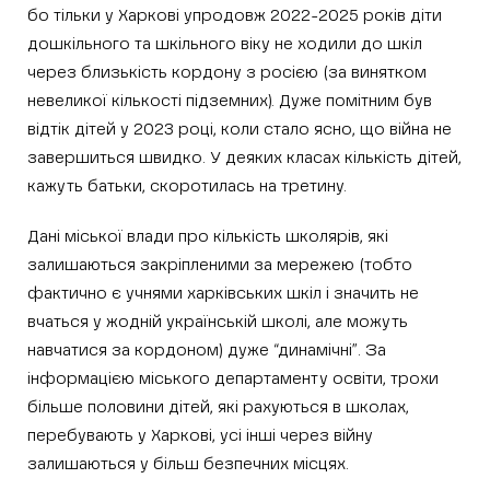
бо тільки у Харкові упродовж 2022-2025 років діти
дошкільного та шкільного віку не ходили до шкіл
через близькість кордону з росією (за винятком
невеликої кількості підземних). Дуже помітним був
відтік дітей у 2023 році, коли стало ясно, що війна не
завершиться швидко. У деяких класах кількість дітей,
кажуть батьки, скоротилась на третину.
Дані міської влади про кількість школярів, які
залишаються закріпленими за мережею (тобто
фактично є учнями харківських шкіл і значить не
вчаться у жодній українській школі, але можуть
навчатися за кордоном) дуже “динамічні”. За
інформацією міського департаменту освіти, трохи
більше половини дітей, які рахуються в школах,
перебувають у Харкові, усі інші через війну
залишаються у більш безпечних місцях.