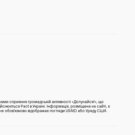
ами сприяння громадській активності «Долучайся!», що
нюється Pact в Україні. Інформація, розміщена на сайті, є
̆ не обов’язково відображає погляди USAID або Уряду США.