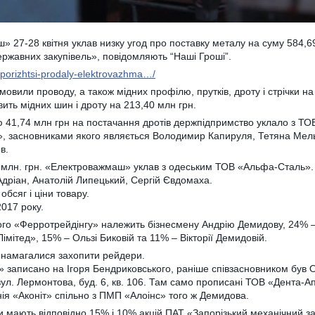
 27-28 квітня уклав низку угод про поставку металу на суму 584,69
ржавних закупівель», повідомляють “Наші Гроші”.
aporizhtsi-prodaly-elektrovazhma…/
вили проводу, а також мідних профілю, прутків, дроту і стрічки на
ть мідних шин і дроту на 213,40 млн грн.
стю 41,74 млн грн на постачання дротів держпідпримство уклало з Т
 засновниками якого являється Володимир Капируля, Тетяна Мель
в.
5 млн. грн. «Електроважмаш» уклав з одеським ТОВ «Альфа-Сталь»
Адріан, Анатолій Липецький, Сергій Євдомаха.
бсяг і ціни товару.
2017 року.
кого «Ферротрейдінгу» належить бізнесмену Андрію Демидову, 24% 
мітед», 15% – Ользі Биковій та 11% – Вікторії Демидовій.
 намагалися захопити рейдери.
 записано на Ігоря Бендриковського, раніше співзасновником був О
ул. Лермонтова, буд. 6, кв. 106. Там само прописані ТОВ «Дента-Ап
ія «Аконіт» спільно з ПМП «Алоінс» того ж Демидова.
ви мають відповідно 15% і 10% акцій ПАТ «Запорізький механічний з