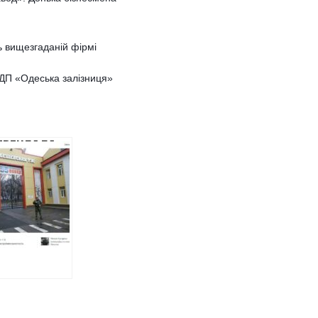
 вищезгаданій фірмі
 ДП «Одеська залізниця»
ЕРЕКЛАЛА
ЦЕНЮКА
Ю
ОВІДАЛЬНІСТЬ
ОПОМОГУ В
ЛІ ВУГІЛЛЯ у
стра днр»