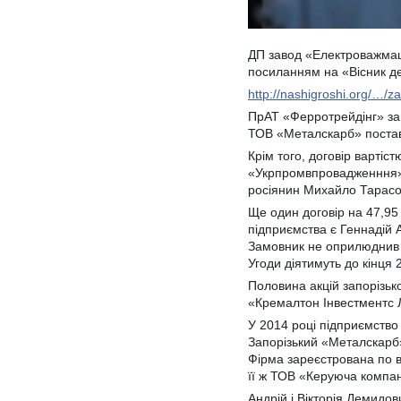
ДП завод «Електроважмаш»
посиланням на «Вісник де
http://nashigroshi.org/…/z
ПрАТ «Ферротрейдінг» замо
ТОВ «Металскарб» постави
Крім того, договір варті
«Укрпромвпровадженння»,
росіянин Михайло Тарасо
Ще один договір на 47,9
підприємства є Геннадій 
Замовник не оприлюднив о
Угоди діятимуть до кінця 
Половина акцій запорізь
«Кремалтон Інвестментс Лі
У 2014 році підприємство
Запорізький «Металскарб»
Фірма зареєстрована по в
її ж ТОВ «Керуюча компан
Андрій і Вікторія Демидо