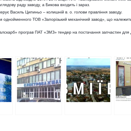
глядову раду заводу, а Бикова входить і зараз.
рує Василь Ципиньо – колишній в. о. голови правління заводу.
м однойменного ТОВ «Запорізький механічний завод», що належить
талскарб» програв ПАТ «ЗМЗ» тендер на постачання запчастин для
«ЕЛЕКТРОВАЖМАШ»
Земельні
ГПУ П
ХАЦ
КУПУЄ ТОВАРИ У
подарунки у
НА Я
АДА
ЕСТОНСЬКОЇ
Змійові: як
СВО
ФІРМИ
місцеві депутати
ВІДП
ТУРУ
ЗАПОРІЗЬКОЇ
та їх родичі
ЗА Д
ДЕПУТАТКИ ВІД
отримують
КУПІВ
ОЛЬНИЙ
БПП
ділянки
«міні
Я В