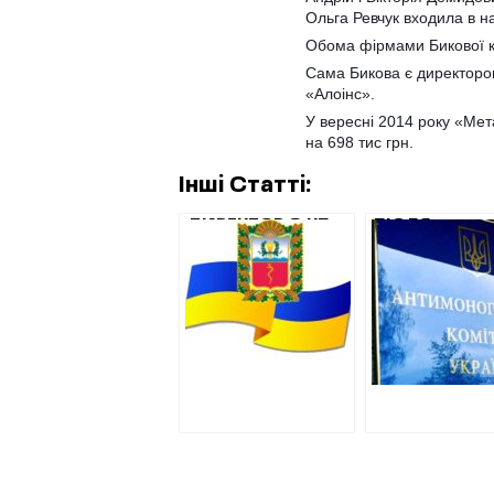
Ольга Ревчук входила в на
Обома фірмами Бикової ке
Сама Бикова є директоро
«Алоінс».
У вересні 2014 року «Ме
на 698 тис грн.
Інші Статті:
ДИРЕКТОР З КП
ПІСЛЯ
КЕРНЕСА ТА ЙОГО
ПУБЛІКАЦІЙ 
ЗАСТУПНИК
ВЕРХОВНА Р
РОЗІГРАЛИ 11
ПРОСИТЬ
МІЛЬЙОНІВ НА
ГЕНПРОКУРА
РЕМОНТ
ТА
ДИТСАДКА.
АНТИМОНОП
ДЕШЕВШИХ – НЕ
КОМІТЕТ
ДОПУСТИЛИ.
РОЗІБРАТИС
ДІЯЛЬНОСТІ
“ПАРКІНГ+”