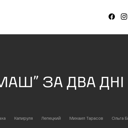
АШ” ЗА ДВА ДНІ
аха
Капируля
Лепецкий
Михаил Тарасов
Ольга Б