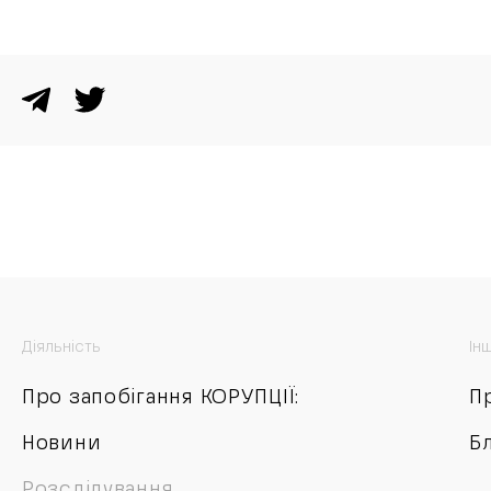
Діяльність
Ін
Про запобігання КОРУПЦІЇ:
П
Новини
Б
Розслідування