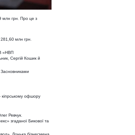
 млн грн. Про це з
 281,60 млн грн.
ОВ «НВП
ник, Сергій Кошик й
. Засновниками
– кіпрському офшору
лег Ревчук.
екс» згаданої Бикової та
авод». Донька бізнесмена