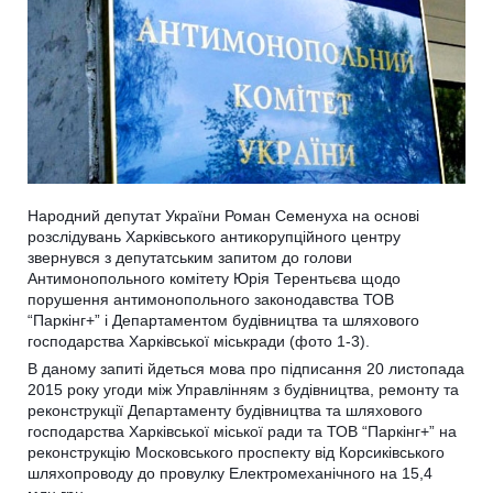
Народний депутат України Роман Семенуха на основі
розслідувань Харківського антикорупційного центру
звернувся з депутатським запитом до голови
Антимонопольного комітету Юрія Терентьєва щодо
порушення антимонопольного законодавства ТОВ
“Паркінг+” і Департаментом будівництва та шляхового
господарства Харківської міськради (фото 1-3).
В даному запиті йдеться мова про підписання 20 листопада
2015 року угоди між Управлінням з будівництва, ремонту та
реконструкції Департаменту будівництва та шляхового
господарства Харківської міської ради та ТОВ “Паркінг+” на
реконструкцію Московського проспекту від Корсиківського
шляхопроводу до провулку Електромеханічного на 15,4