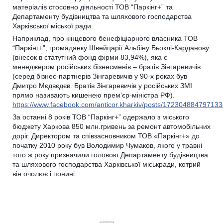
матеріалів стосовно діяльності ТОВ “Паркінг+” та
Департаменту будівництва та шляхового господарства
Харківської міської ради.
Наприклад, про кінцевого бенефіціарного власника ТОВ
“Паркінг+”, громадянку Швейцарії Альбіну Бьоклі-Карданову
(внесок в статутний фонд фірми 83,94%), яка є
менеджером російських бізнесменів – братів Зінгаревичів
(серед бізнес-партнерів Зінгаревичів у 90-х роках був
Дмитро Мєдвєдєв. Братів Зінгаревичів у російських ЗМІ
прямо називають кишенею прем’єр-міністра РФ).
https://www.facebook.com/anticor.kharkiv/posts/17230488479713
За останні 8 років ТОВ “Паркінг+” одержало з міського
бюджету Харкова 850 млн.гривень за ремонт автомобільних
доріг. Директором та співзасновником ТОВ «Паркінг+» до
початку 2010 року був Володимир Чумаков, якого у травні
того ж року призначили головою Департаменту будівництва
та шляхового господарства Харківської міськради, котрий
він очолює і понині.