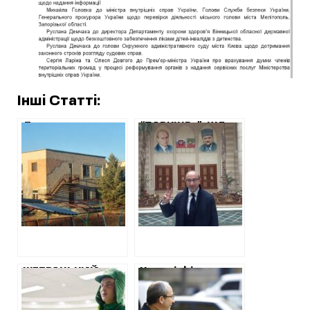
Інші Статті:
Дитсадок у
“ПАРКІНГ+”: ЩЕ
Дергачах: трилер
110 МІЛЬЙОНІВ З
на 20 мільйонів
БЮДЖЕТУ
ХАРКОВА ДЛЯ
ОТОЧЕННЯ
ДМИТРА
МЕДВЕДЄВА
ЖЕБРАЦЬКИЙ
Чеські фірми
ЗАРОБІТОК
Чумакова-
ХАРКІВПАРКСЕРВІСУ
Кернеса