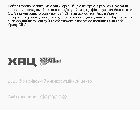
Сайт створено Харківським антикорупційним центром в рамках Програми
сприяння громадській активності «Долучайся!», що фінансується Агентством
США з міжнародного розвитку (USAID) та здійснюється Pact в Україні.
Інформація, розміщена на сайті, є винятковою відповідальністю Харківського
антикорупційного центру й не обов’язково відображає погляди USAID або
Уряду США.
2026 © Харківський Антикорупційний Центр
Сайт створили