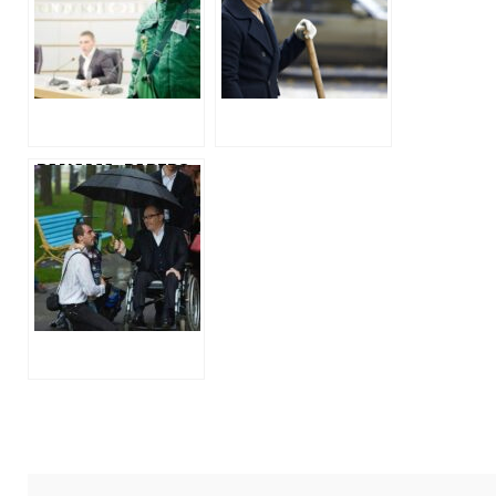
АБО СКІЛЬКИ
МІСТО ВТРАЧАЄ
ВІД ФІНАНСОВИХ
МАХІНАЦІЙ
НАВКОЛО
ПАРКОВОК.
PANAMA_PAPERS:
СОТНІ
МІЛЬЙОНІВ НА
ХАРКІВСЬКІ
ДОРОГИ ТА
ОТОЧЕННЯ
ДМИТРА
МЄДВЄДЄВА