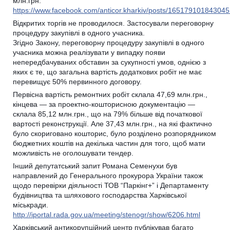
млн.грн.
https://www.facebook.com/anticor.kharkiv/posts/165179101843045
Відкритих торгів не проводилося. Застосували переговорну
процедуру закупівлі в одного учасника.
Згідно Закону, переговорну процедуру закупівлі в одного
учасника можна реалізувати у випадку появи
непередбачуваних обставин за сукупності умов, однією з
яких є те, що загальна вартість додаткових робіт не має
перевищує 50% первинного договору.
Первісна вартість ремонтних робіт склала 47,69 млн.грн.,
кінцева — за проектно-кошторисною документацію —
склала 85,12 млн.грн., що на 79% більше від початкової
вартості реконструкції. Але 37,43 млн.грн., на які фактично
було скориговано кошторис, було розділено розпорядником
бюджетних коштів на декілька частин для того, щоб мати
можливість не оголошувати тендер.
Інший депутатський запит Романа Семенухи був
направлений до Генерального прокурора України також
щодо перевірки діяльності ТОВ “Паркінг+” і Департаменту
будівництва та шляхового господарства Харківської
міськради.
http://iportal.rada.gov.ua/meeting/stenogr/show/6206.html
Харківський антикорупційний центр публікував багато