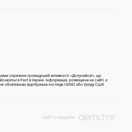
ами сприяння громадській активності «Долучайся!», що
нюється Pact в Україні. Інформація, розміщена на сайті, є
̆ не обов’язково відображає погляди USAID або Уряду США.
Сайт створили