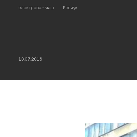
електроважмаш
Ревчук
13.07.2016