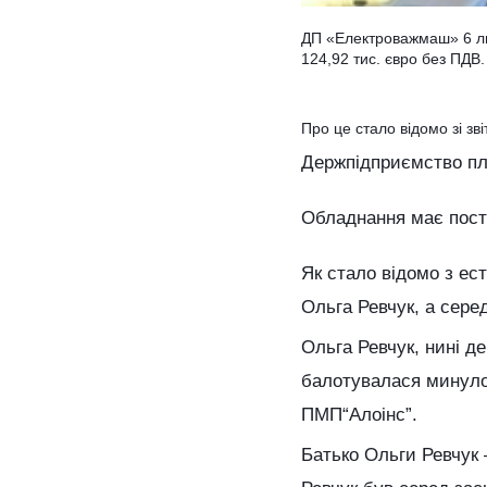
ДП «Електроважмаш» 6 ли
124,92 тис. євро без ПДВ.
Про це стало відомо зі зв
Держпідприємство пл
Обладнання має посту
Як стало відомо з ес
Ольга Ревчук, а сере
Ольга Ревчук, нині де
балотувалася минулої
ПМП“Алоінс”.
Батько Ольги Ревчук