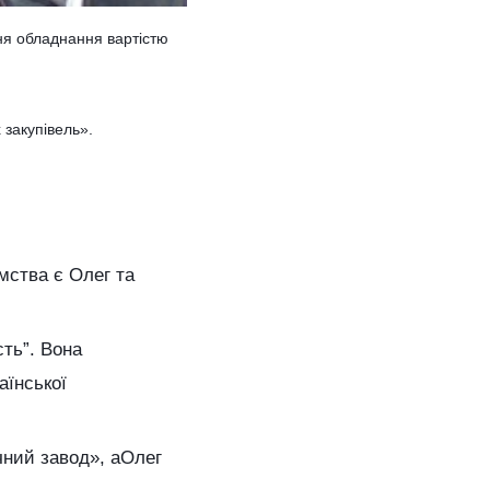
ня обладнання вартістю
 закупівель».
мства є Олег та
сть”. Вона
аїнської
чний завод», аОлег