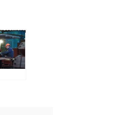
КТРОВАЖМАШ”
А ДНІ
ВСЯ НА ПІВ
ЯРДА