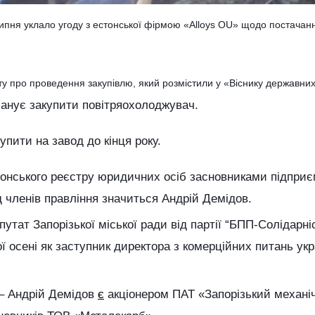
пня уклало угоду з естонської фірмою «Alloys OU» щодо постачан
іту про проведення закупівлю, який розмістили у «Віснику державних
анує закупити повітряохолоджувач.
пити на завод до кінця року.
тонського реєстру юридичних осіб засновниками підприє
д членів правління значиться Андрій Демідов.
путат Запорізької міської ради від партії “БПП-Солідарні
 осені як заступник директора з комерційних питань укр
 – Андрій Демідов
є
акціонером ПАТ «Запорізький механі