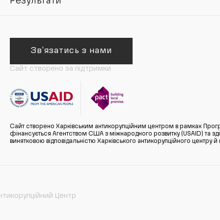
Результати
Зв'язатись з нами
Сайт створено за підтримки
Сайт створено Харківським антикорупційним центром в рамках Прогр
фінансується Агентством США з міжнародного розвитку (USAID) та здійс
винятковою відповідальністю Харківського антикорупційного центру и
нтикорупційний Центр