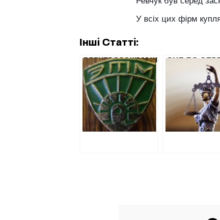
Ревчук був серед зас
У всіх цих фірм куп
Інші Статті:
ЕЛЕКТРОВАЖМАШ
СУД ПО СПРА
КУПУЄ У ЛЮДЕЙ
ЗАМДИРЕКТ
ПАШИНСЬКОГО
«ЕЛЕКТРОВА
ЕЛЕКТРОДИ
ВІДБУВСЯ Д
ВДВІЧІ ДОРОЖЧЕ
ПРЕСТАВНИК
ВІД РИНКУ
ЗАВОДУ