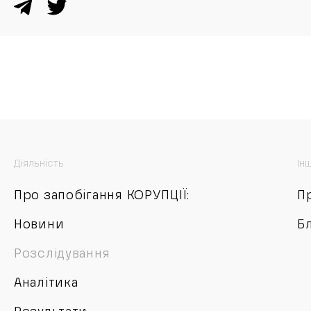
Діяльність
Ін
Про запобігання КОРУПЦІЇ:
П
Новини
Б
Розслідування
Аналітика