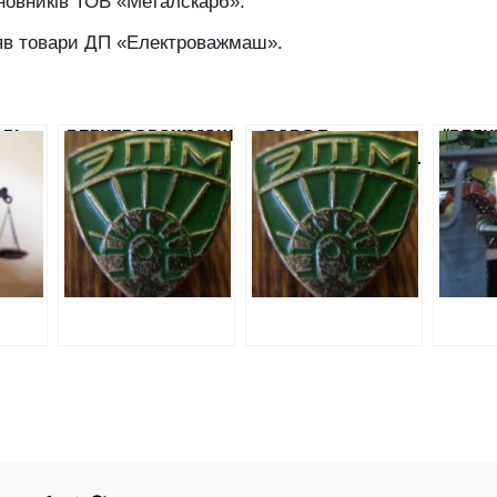
новників ТОВ «Металскарб».
ляв товари ДП «Електроважмаш».
ВІ
ЕЛЕКТРОВАЖМАШ
«ЗАВОД
“ЕЛЕ
ОРА
СКУПИВСЯ НА 82
«ЕЛЕКТРОВАЖМАШ»
ЗА ДВ
ЖМАША»:
МІЛЬЙОНА ЗА
ПРИДБАВ МІДЬ У
СКУПИ
ОПИТ
СЕКРЕТНИМИ
«СУМНІВНІЙ»
МІЛЬ
ІВ
ЦІНАМИ
ФІРМИ ЗА
СЕКРЕТНИМИ
ЦІНАМИ