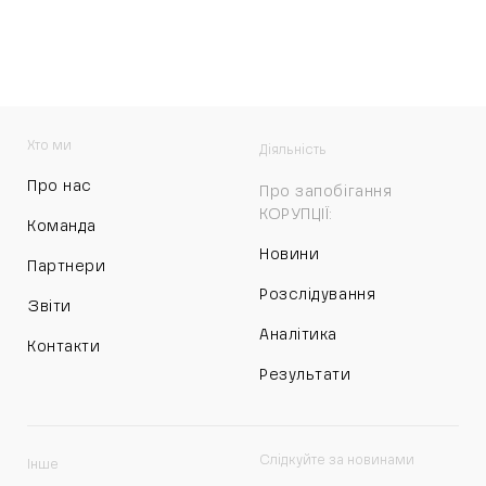
Хто ми
Діяльність
Про нас
Про запобігання
КОРУПЦІЇ:
Команда
Новини
Партнери
Розслідування
Звіти
Аналітика
Контакти
Результати
Слідкуйте за новинами
Інше