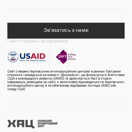
Зв'язатись з нами
Сайт створено за підтримки
Сайт створено Харківським антикорупційним центром в рамках Програми
сприяння громадській активності «Долучайся!», що фінансується Агентством
США з міжнародного розвитку (USAID) та здійснюється Pact в Україні.
Інформація, розміщена на сайті, є винятковою відповідальністю Харківського
антикорупційного центру й не обов’язково відображає погляди USAID або
Уряду США.