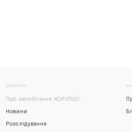
Діяльність
Ін
Про запобігання КОРУПЦІЇ:
П
Новини
Б
Розслідування