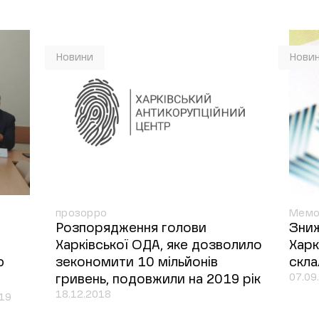
Новини
Нови
прозорро
Мемо
Розпорядження голови
Зниж
Харківської ОДА, яке дозволило
Харк
ю
зекономити 10 мільйонів
скла
07.09
гривень, подовжили на 2019 рік
18.12.2018
019