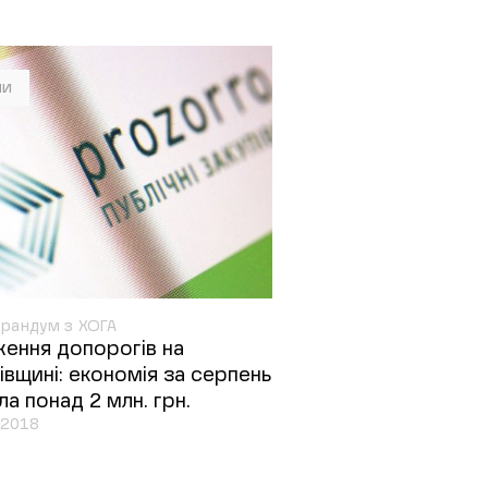
ни
рандум з ХОГА
ення допорогів на
івщині: економія за серпень
ла понад 2 млн. грн.
.2018