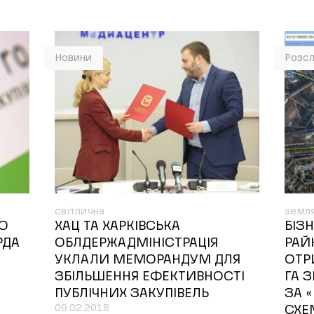
Новини
Розсл
світлична
земл
ГО
ХАЦ ТА ХАРКІВСЬКА
БІЗ
РДА
ОБЛДЕРЖАДМІНІСТРАЦІЯ
РАЙ
УКЛАЛИ МЕМОРАНДУМ ДЛЯ
ОТР
ЗБІЛЬШЕННЯ ЕФЕКТИВНОСТІ
ГА З
ПУБЛІЧНИХ ЗАКУПІВЕЛЬ
ЗА 
09.02.2018
СХ