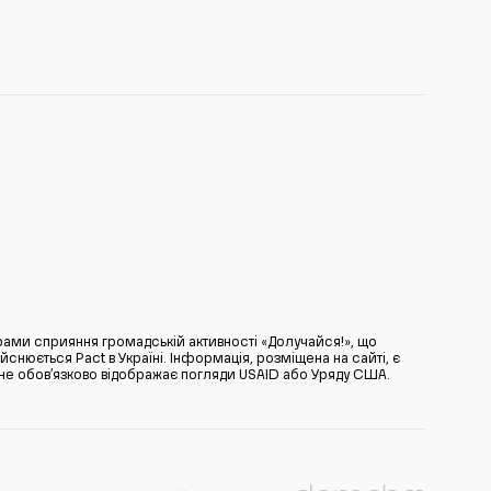
ами сприяння громадській активності «Долучайся!», що
нюється Pact в Україні. Інформація, розміщена на сайті, є
̆ не обов’язково відображає погляди USAID або Уряду США.