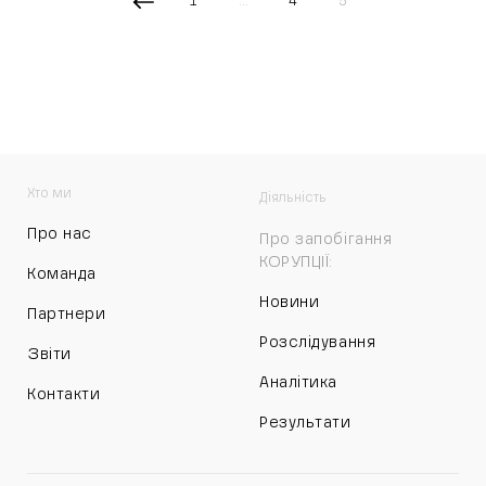
1
…
4
5
Хто ми
Діяльність
Про нас
Про запобігання
КОРУПЦІЇ:
Команда
Новини
Партнери
Розслідування
Звіти
Аналітика
Контакти
Результати