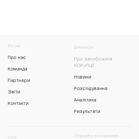
Хто ми
Діяльність
Про нас
Про запобігання
КОРУПЦІЇ:
Команда
Новини
Партнери
Розслідування
Звіти
Аналітика
Контакти
Результати
Слідкуйте за новинами
Інше