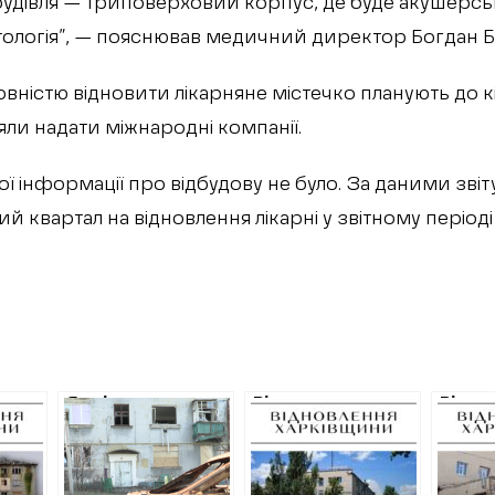
 будівля — триповерховий корпус, де буде акушерсь
атологія”, — пояснював медичний директор Богдан 
вністю відновити лікарняне містечко планують до к
яли надати міжнародні компанії.
ої інформації про відбудову не було. За даними зві
ий квартал на відновлення лікарні у звітному період
али
Як відновлюють
Відновлення
Відно
деокуповану
готелю в Ізюмі:
Ізюмсь
юмі у
Харківщину
25 мільйонів та
на по
завищені ціни
ремо