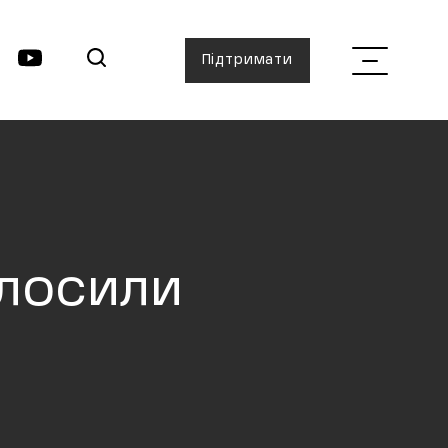
Підтримати
олосили