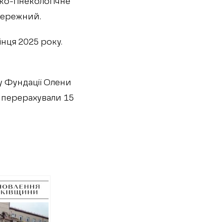
ко-гінекологічне
Бережний.
інця 2025 року.
ту Фундації Олени
і перерахували 15
влення
кої лікарні:
точний
нт