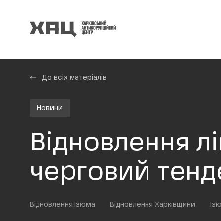
До всіх матеріалів
Новини
Відновлення лі
черговий тенд
Відновлення Ізюма
Відновлення Харківщини
Із