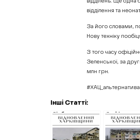
відділень. Ще одна
відділення та неон
За його словами, по
Нову техніку пообіц
З того часу офіційн
Зеленської, за друг
млн грн.
#ХАЦ_альтернатива
Інші Статті:
Відбудова
Як фінансув
Ізюмської лікарні:
відновлення
гроші світу та
будинків в Із
місцева корупція
2023 році