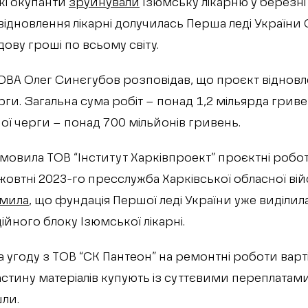
кі окупанти
зруйнували
Ізюмську лікарню у березні 
 відновлення лікарні долучилась Перша леді України
дову гроші по всьому світу.
 ОВА Олег Синєгубов розповідав, що проєкт відновле
рги. Загальна сума робіт – понад 1,2 мільярда гриве
ї черги – понад 700 мільйонів гривень.
амовила ТОВ “Інститут Харківпроект” проєктні робо
 у жовтні 2023-го пресслужба Харківської обласної ві
омила
, що фундація Першої леді України уже виділил
ійного блоку Ізюмської лікарні.
ла угоду з ТОВ “СК Пантеон” на ремонтні роботи варт
астину матеріалів купують із суттєвими переплатам
ли.