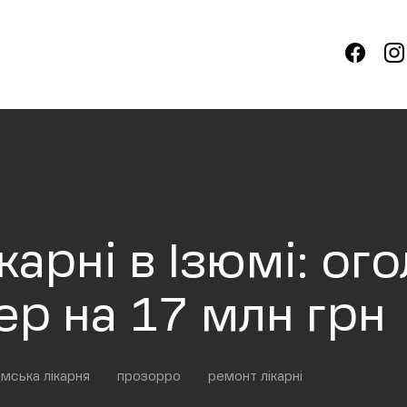
карні в Ізюмі: ог
ер на 17 млн грн
юмська лікарня
прозорро
ремонт лікарні