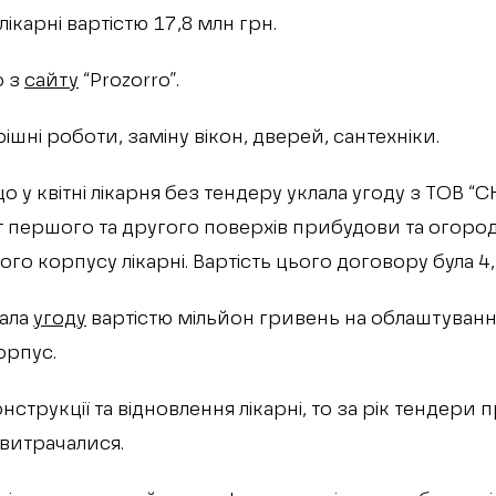
ікарні вартістю 17,8 млн грн.
о з
сайту
“Prozorro”.
шні роботи, заміну вікон, дверей, сантехніки.
о у квітні лікарня без тендеру уклала угоду з ТОВ “С
т першого та другого поверхів прибудови та огоро
го корпусу лікарні. Вартість цього договору була 4,
лала
угоду
вартістю мільйон гривень на облаштуван
орпус.
трукції та відновлення лікарні, то за рік тендери 
витрачалися.