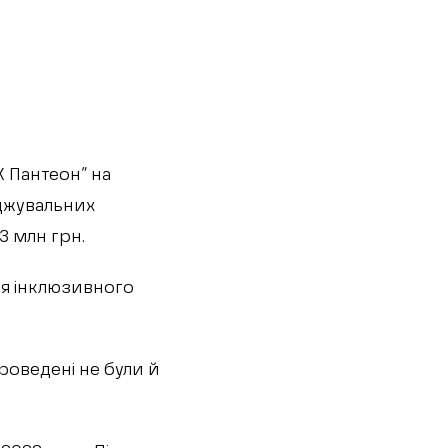
К Пантеон” на
джувальних
3 млн грн.
ня інклюзивного
проведені не були й