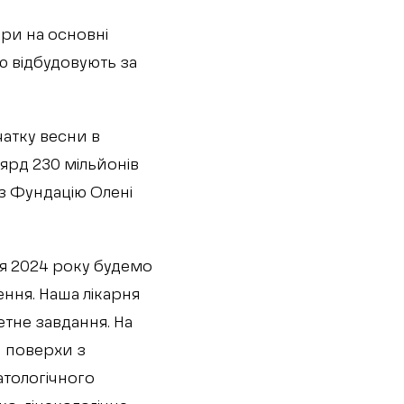
ри на основні
 відбудовують за
чатку весни в
ьярд 230 мільйонів
ез Фундацію Олені
ня 2024 року будемо
ення. Наша лікарня
етне завдання. На
и поверхи з
атологічного