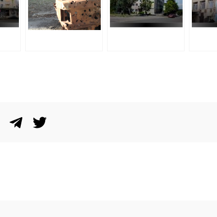
витра
20 мі