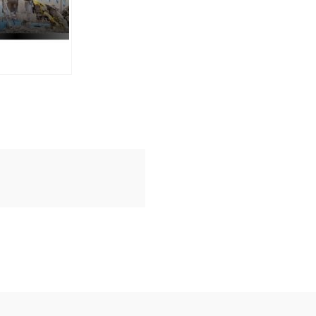
тять майже
льйонів