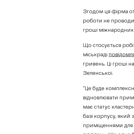
Згодом ця фірма от
роботи не проводи
гроші міжнародних 
Що стосується робіт
міськраді
повідомл
гривень. Ці гроші 
Зеленської.
“Це буде комплексн
відновлювати примі
має статус кластерн
базі корпусу, який
приміщеннями для р