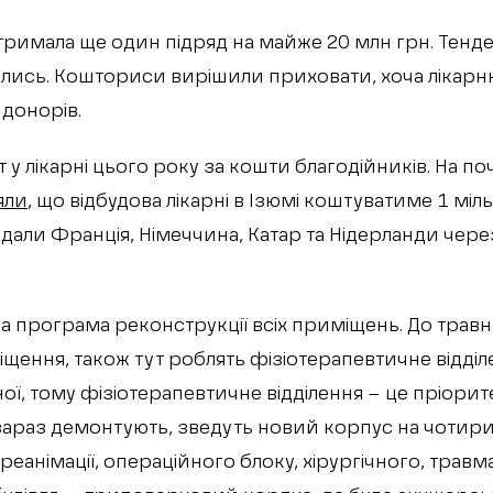
римала ще один підряд на майже 20 млн грн. Тенде
лись. Кошториси вирішили приховати, хоча лікарню
донорів.
 у лікарні цього року за кошти благодійників. На по
яли
, що відбудова лікарні в Ізюмі коштуватиме 1 міл
надали Франція, Німеччина, Катар та Нідерланди чер
а програма реконструкції всіх приміщень. До трав
щення, також тут роблять фізіотерапевтичне відділ
ої, тому фізіотерапевтичне відділення – це пріорит
 зараз демонтують, зведуть новий корпус на чотир
еанімації, операційного блоку, хірургічного, травм