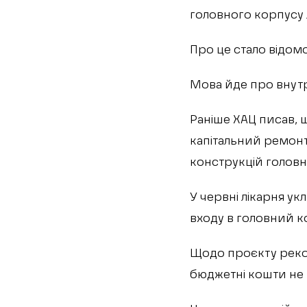
головного корпусу л
Про це стало відом
Мова йде про внутрі
Раніше ХАЦ писав, щ
капітальний ремон
конструкцій головно
У червні лікарня ук
входу в головний к
Щодо проєкту реконс
бюджетні кошти не 