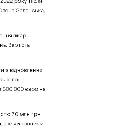
2022 року. Після
 Олена Зеленська,
ння лікарні
нь. Вартість
ти з відновлення
йськової
а 600 000 євро на
істю 70 млн грн.
и, але чиновники