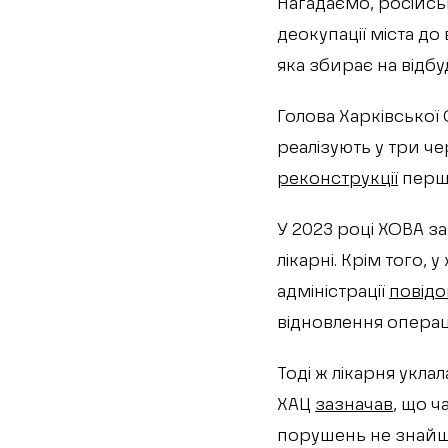
Нагадаємо, російсь
деокупації міста до
яка збирає на відбу
Голова Харківської
реалізують у три че
реконструкції
першо
У 2023 році ХОВА з
лікарні. Крім того,
адміністрації
повід
відновлення операц
Тоді ж лікарня укла
ХАЦ
зазначав
, що ч
порушень не знайш