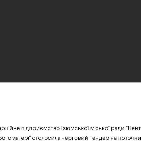
ційне підприємство Ізюмської міської ради “Цент
 Богоматері” оголосила черговий тендер на поточн