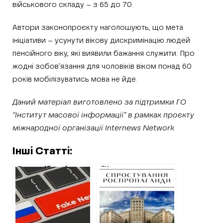
військового складу – з 65 до 70.
Автори законопроєкту наголошують, що мета
ініціативи – усунути вікову дискримінацію людей
пенсійного віку, які виявили бажання служити. Про
жодні зобов’язання для чоловіків віком понад 60
років мобілізуватись мова не йде.
Даний матеріал виготовлено за підтримки ГО
“Інститут масової інформації” в рамках проєкту
міжнародної організації Internews Network
Інші Статті:
Як російські
“Центр
пропагандисти
підготовки
розганяють
“Азова” створили
зраду,
у Харківському
посилаючись на
університеті” —
новину ХАЦ
дезінформація