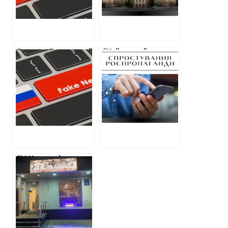
ворожої
пропаганди
Голова Донецької
“Київстар”
військової
розкрив кількість
обладміністрації
втрат ЗСУ” –
Кириленко подав
фейк російської
у відставку через
пропаганди
«фатальну
помилку» – фейк
росіян
“У Харкові не
припиняється
прославляння
нацистів” – фейк
російської
пропаганди