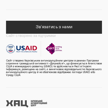
Зв'язатись з нами
Сайт створено за підтримки
Сайт створено Харківським антикорупційним центром в рамках Програми
сприяння громадській активності «Долучайся!», що фінансується Агентством
США з міжнародного розвитку (USAID) та здійснюється Pact в Україні.
Інформація, розміщена на сайті, є винятковою відповідальністю Харківського
антикорупційного центру й не обов’язково відображає погляди USAID або
Уряду США.