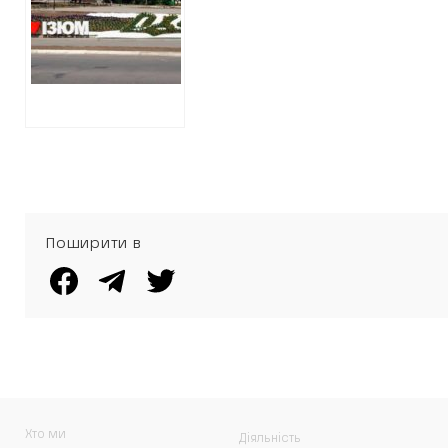
відновлюють” –
російський фейк
Поширити в
Хто ми
Діяльність