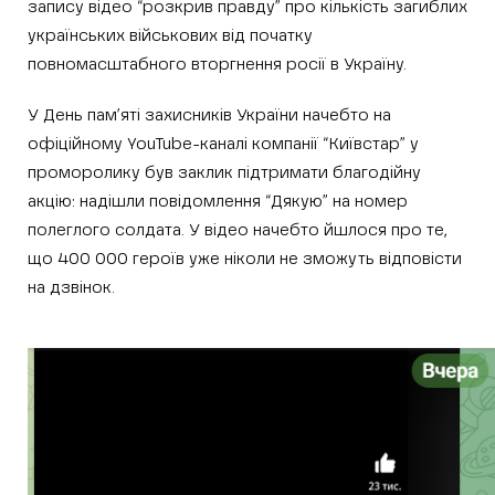
запису відео “розкрив правду” про кількість загиблих
українських військових від початку
повномасштабного вторгнення росії в Україну.
У День пам’яті захисників України начебто на
офіційному YouTube-каналі компанії “Київстар” у
проморолику був заклик підтримати благодійну
акцію: надішли повідомлення “Дякую” на номер
полеглого солдата. У відео начебто йшлося про те,
що 400 000 героїв уже ніколи не зможуть відповісти
на дзвінок.