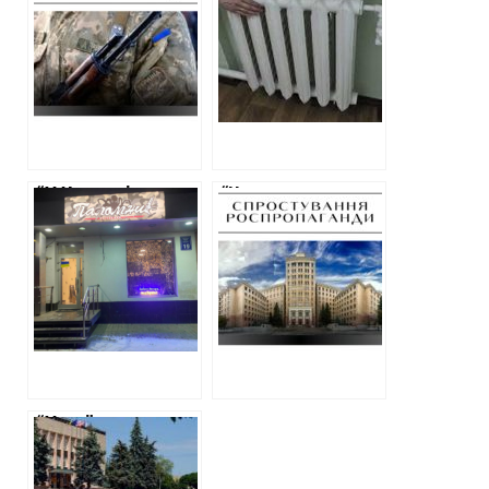
будуть воювати
області не буде
до 70 років” —
опалення” – фейк
маніпуляція
російської
російської
пропаганди
пропаганди
“У Харкові не
“Центр
припиняється
підготовки
прославляння
“Азова” створили
нацистів” – фейк
у Харківському
російської
університеті” —
пропаганди
дезінформація
ворожої
пропаганди
“Україна здасть
Ізюм, бо там
нічого не