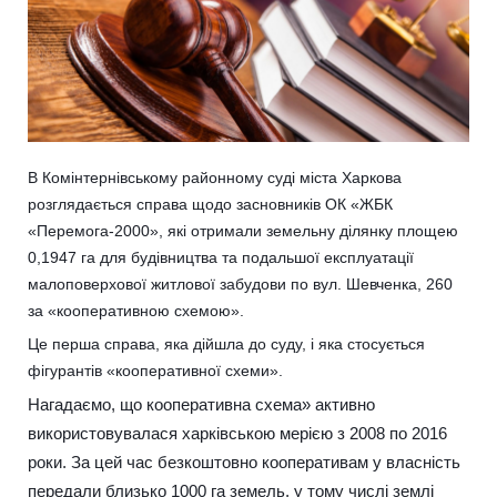
В Комінтернівському районному суді міста Харкова
розглядається справа щодо засновників ОК «ЖБК
«Перемога-2000», які отримали земельну ділянку площею
0,1947 га для будівництва та подальшої експлуатації
малоповерхової житлової забудови по вул. Шевченка, 260
за «кооперативною схемою».
Це перша справа, яка дійшла до суду, і яка стосується
фігурантів «кооперативної схеми».
Нагадаємо, що кооперативна схема» активно
використовувалася харківською мерією з 2008 по 2016
роки. За цей час безкоштовно кооперативам у власність
передали близько 1000 га земель, у тому числі землі