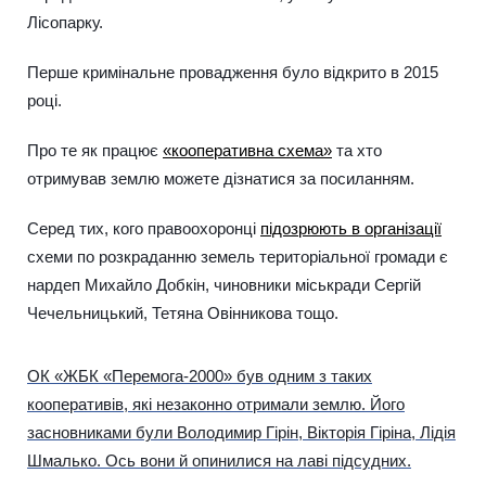
Лісопарку.
Перше кримінальне провадження було відкрито в 2015
році.
Про те як працює
«кооперативна схема»
та хто
отримував землю можете дізнатися за посиланням.
Серед тих, кого правоохоронці
підозрюють в організації
схеми по розкраданню земель територіальної громади є
нардеп Михайло Добкін, чиновники міськради Сергій
Чечельницький, Тетяна Овінникова тощо.
ОК «ЖБК «Перемога-2000» був одним з таких
кооперативів, які незаконно отримали землю. Його
засновниками були Володимир Гірін, Вікторія Гіріна, Лідія
Шмалько. Ось вони й опинилися на лаві підсудних.