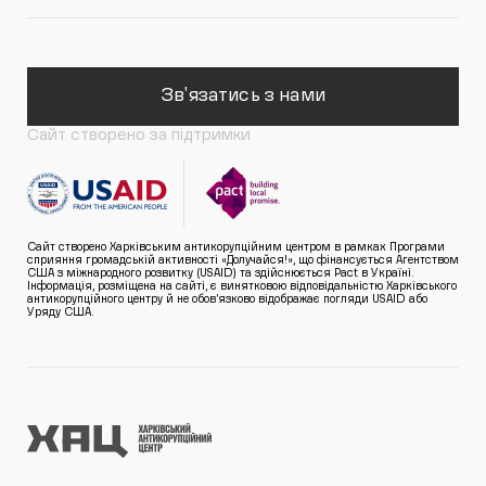
Зв'язатись з нами
Сайт створено за підтримки
Сайт створено Харківським антикорупційним центром в рамках Програми
сприяння громадській активності «Долучайся!», що фінансується Агентством
США з міжнародного розвитку (USAID) та здійснюється Pact в Україні.
Інформація, розміщена на сайті, є винятковою відповідальністю Харківського
антикорупційного центру й не обов’язково відображає погляди USAID або
Уряду США.