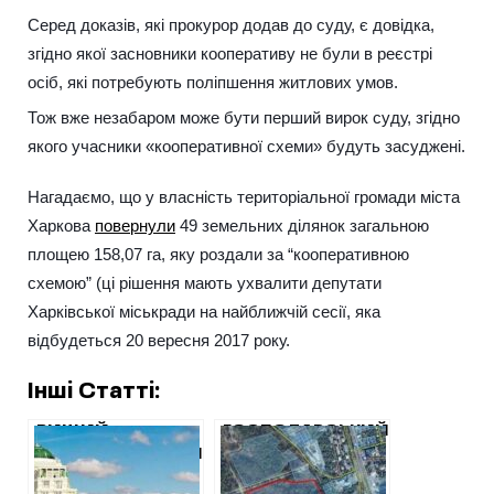
Серед доказів, які прокурор додав до суду, є довідка,
згідно якої засновники кооперативу не були в реєстрі
осіб, які потребують поліпшення житлових умов.
Тож вже незабаром може бути перший вирок суду, згідно
якого учасники «кооперативної схеми» будуть засуджені.
Нагадаємо, що у власність територіальної громади міста
Харкова
повернули
49 земельних ділянок загальною
площею 158,07 га, яку роздали за “кооперативною
схемою” (ці рішення мають ухвалити депутати
Харківської міськради на найближчій сесії, яка
відбудеться 20 вересня 2017 року.
Інші Статті:
ВИЩИЙ
ГОСПОДАРСЬКИЙ
ГОСПОДАРСЬКИЙ
СУД ЗАЛИШИВ
СУД ЗАЛИШИВ
ЛЮДЯМ З